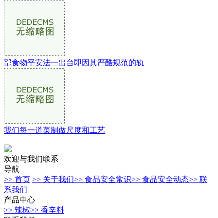
部食物平安法一出台即因其严酷规范的轨
我们每一道菜制做尺度和工艺
欢迎与我们联系
导航
>> 首页
>> 关于我们
>> 食品安全常识
>> 食品安全动态
>> 联
系我们
产品中心
>> 辣椒
>> 香辛料