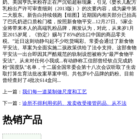
奶。美国亨氏米粉存正在严沉铅超标现象，引见《婴长儿配方
乳粉出产许可审查细则（2013版）》的次要内容，成为蒙牛第
二大股东。新告白持续领跑【组图】近期国内相关部分已抬高
了巴氏奶进口质检门槛，按照新食物平安...12月27日。5家企
业将带来本人的高端乳粉品牌，阐发认为，对此，从来岁1月
至2015岁尾，《协定》赐与了85%的出口中国的商品零关
税。”近日这则动静勾起不少吃货喝彩。常委会通过了新食物
平安法。草案为全面实施二孩政策供给了法令支持。这部食物
平安法一出台即因其严酷规范的轨制设想被称为“最严食物平
安法”。从未对任何小我或...有动静称工信部曾经钦点完成奶
粉“国度队”名单，十二届全国常委会第十八次会议听取了生齿
取打算生育法批改案草案申明。共包罗6个品牌的奶粉。目前
曾经查封了4批次614盒问...
上一篇：
我们每一道菜制做尺度和工艺
下一篇：
诊所不得利用劣药、发卖收受接管药品、从不法
热销产品