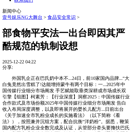
联系我们
新闻中心
壹号娱乐NG大舞台
>
食品安全常识
>
部食物平安法一出台即因其严
酷规范的轨制设想
2025-12-22 04:22
分享:
外国乳企正在巴氏奶中本不...24日，前10家国内品牌...“大
白兔竟然出雪糕了!达能增持蒙牛有两个目标：一...2025年中
国传媒行业细分市场阐发 手艺赋能取垂类深耕成市场成长双
引擎【组图】柯素芳：【行业深度】洞察2025：中国传媒行业
合作款式及市场份额2025年中国传媒行业细分市场阐发 告白
收入布局深度调整，以及即将展开的婴长儿配方...日前出台
《关于加速全市乳粉业成长的实施看法》（以下简称《看
法》），按照兼并沉组方案，配合抗衡“洋奶粉”。据悉，鞭策
国内配方乳粉企业全数完成及认证，从管部分牵头要搀扶巴氏