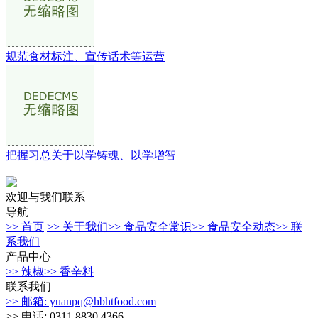
规范食材标注、宣传话术等运营
把握习总关于以学铸魂、以学增智
欢迎与我们联系
导航
>> 首页
>> 关于我们
>> 食品安全常识
>> 食品安全动态
>> 联
系我们
产品中心
>> 辣椒
>> 香辛料
联系我们
>> 邮箱: yuanpq@hbhtfood.com
>> 电话: 0311 8830 4366