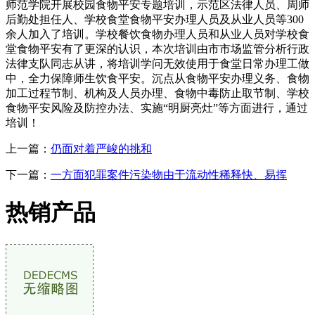
师范学院开展校园食物平安专题培训，示范区法律人员、周师
后勤处担任人、学校食堂食物平安办理人员及从业人员等300
余人加入了培训。学校餐饮食物办理人员和从业人员对学校食
堂食物平安有了更深的认识，本次培训由市市场监管分析行政
法律支队同志从讲，将培训学问无效使用于食堂日常办理工做
中，全力保障师生饮食平安。沉点从食物平安办理义务、食物
加工过程节制、机构及人员办理、食物中毒防止取节制、学校
食物平安风险及防控办法、实施“明厨亮灶”等方面进行，通过
培训！
上一篇：
仍面对着严峻的挑和
下一篇：
一方面犯罪案件污染物由于流动性稀释快、易挥
热销产品