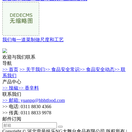
我们每一道菜制做尺度和工艺
欢迎与我们联系
导航
>> 首页
>> 关于我们
>> 食品安全常识
>> 食品安全动态
>> 联
系我们
产品中心
>> 辣椒
>> 香辛料
联系我们
>> 邮箱: yuanpq@hbhtfood.com
>> 电话: 0311 8830 4366
>> 传真: 0311 8833 9978
邮件订阅
Copyright © 河北壹号娱乐NG大舞台食品有限公司 版权所有 |