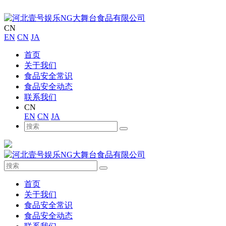
CN
EN
CN
JA
首页
关于我们
食品安全常识
食品安全动态
联系我们
CN
EN
CN
JA
首页
关于我们
食品安全常识
食品安全动态