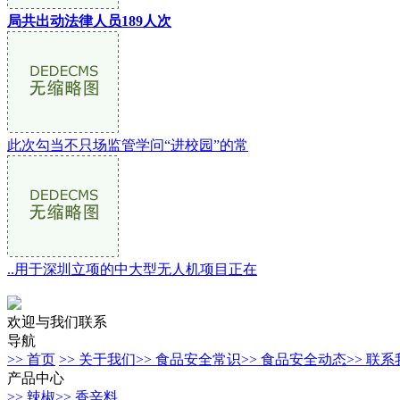
局共出动法律人员189人次
此次勾当不只场监管学问“进校园”的常
..用于深圳立项的中大型无人机项目正在
欢迎与我们联系
导航
>> 首页
>> 关于我们
>> 食品安全常识
>> 食品安全动态
>> 联
产品中心
>> 辣椒
>> 香辛料