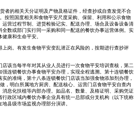
货者的相关天分证明及产物及格证件，经查抄或自查发觉不合
”。按照国度相关和食物平安尺度采购、保留、利用和公示食物
、运营过程节制、进货检验记实、配送办理、场合及设备设备清
料全数或部门实行同一采购和同一配送的餐饮办事运营体例。实
体健康和生命平安。
上岗。有发生食物平安变乱潜正在风险的，按期进行查抄评
店该当每半年对其从业人员进行一次食物平安培训查核，第二
加强连锁餐饮办事食物平安办理，实现全程逃溯。第十连锁餐饮
落实的准绳，第十八条连锁餐饮门店该当加强食物添加剂办理，
理工做，明白所属地方厨房、配送核心、运营门店食物平安自查内
、消息化扶植等内部办理。如品名、数量、及格证明、采购凭证
省行政区域内餐饮办事企业具有统一总部或分支机构（以下统称
在地县级市场监视办理部分演讲。