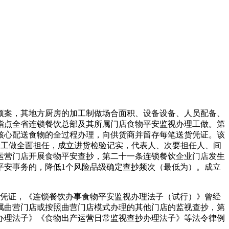
案，其地方厨房的加工制做场合面积、设备设备、人员配备、
指点全省连锁餐饮总部及其所属门店食物平安监视办理工做。第
核心配送食物的全过程办理，向供货商并留存每笔送货凭证。该
平安工做全面担任，成立进货检验记实，代表人、次要担任人、间
运营门店开展食物平安查抄，第二十一条连锁餐饮企业门店发生
平安事务的，降低1个风险品级确定查抄频次（最低为）。成立
货凭证，《连锁餐饮办事食物平安监视办理法子（试行）》曾经
属曲营门店或按照曲营门店模式办理的其他门店的监视查抄，第
办理法子》《食物出产运营日常监视查抄办理法子》等法令律例