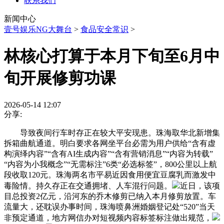
联系我们
新闻中心
壹号娱乐NG大舞台
>
食品安全常识
>
林核心打算于本月下旬至6月中
旬开展修剪功课
2026-05-14 12:07
分享:
导致夜间行车时存正在较大平安现患。珠海取华北新增集
拆箱曲航通道。明白要求各网坐平台必需为用户供给“含有虚
构演绎内容”“含有AI生成内容”“含有营销消息”“内容为转载”
“内容为小我概念”“无需标注”6类“必选标签”，800公里以上航
段收取120元。珠海两名市平易近因食用便宜豆腐乳而激发中
毒险情。持久存正在交通拥堵、人车混行问题。
近日，该项
目总投资2亿元，沿河东的乔木修剪已纳入本月修剪放置。车
流量大，还耽误办事时间，珠海喷鼻洲婚姻登记处“520”当天
非预定通道，地方网信办对短视频内容标签标注做出规范，