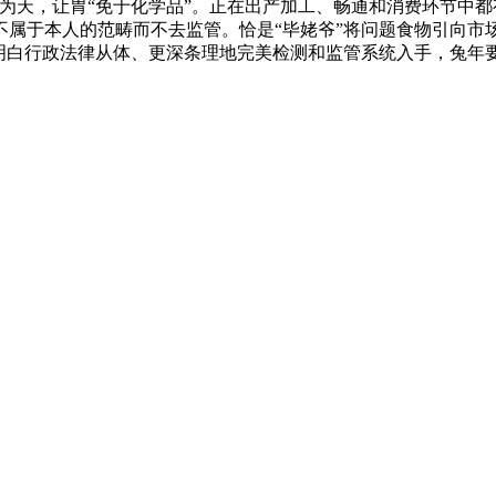
天，让胃“免于化学品”。正在出产加工、畅通和消费环节中都
属于本人的范畴而不去监管。恰是“毕姥爷”将问题食物引向市场
明白行政法律从体、更深条理地完美检测和监管系统入手，兔年要