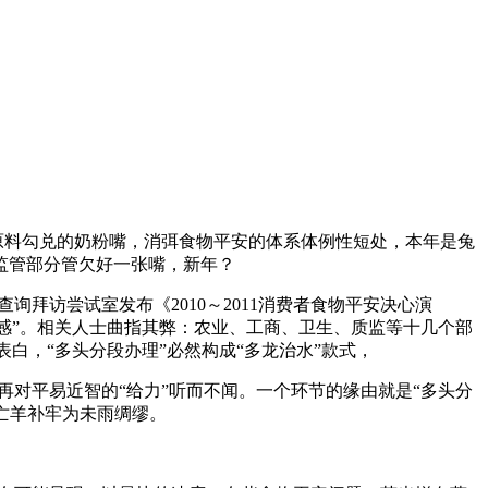
原料勾兑的奶粉嘴，消弭食物平安的体系体例性短处，本年是兔
监管部分管欠好一张嘴，新年？
拜访尝试室发布《2010～2011消费者食物平安决心演
安感”。相关人士曲指其弊：农业、工商、卫生、质监等十几个部
表白，“多头分段办理”必然构成“多龙治水”款式，
对平易近智的“给力”听而不闻。一个环节的缘由就是“多头分
变亡羊补牢为未雨绸缪。