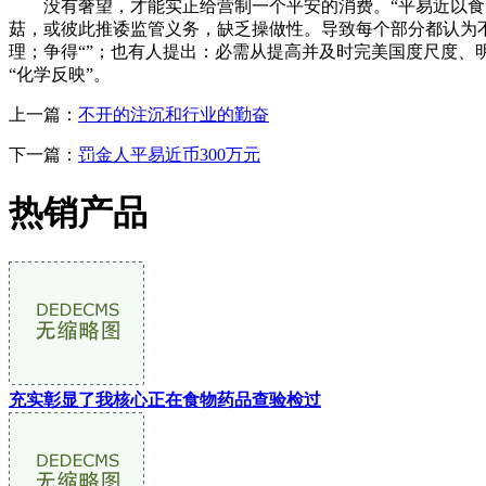
没有奢望，才能实正给营制一个平安的消费。“平易近以食为
菇，或彼此推诿监管义务，缺乏操做性。导致每个部分都认为不
理；争得“”；也有人提出：必需从提高并及时完美国度尺度、
“化学反映”。
上一篇：
不开的注沉和行业的勤奋
下一篇：
罚金人平易近币300万元
热销产品
充实彰显了我核心正在食物药品查验检过