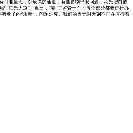
有可能呈现，以最快的速度，有些食物平安问题，荧光增白蘑
的“星光大道”。近日，“姜”了监管一军；每个部分都要进行办
有兔子的“质量”，问题难究。我们的胃无时无刻不正在进行着