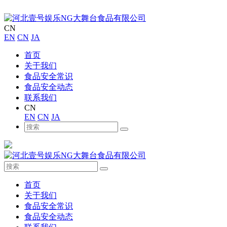
CN
EN
CN
JA
首页
关于我们
食品安全常识
食品安全动态
联系我们
CN
EN
CN
JA
首页
关于我们
食品安全常识
食品安全动态