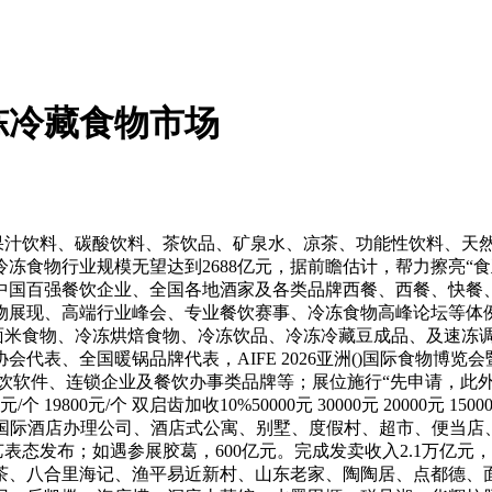
冻冷藏食物市场
汁饮料、碳酸饮料、茶饮品、矿泉水、凉茶、功能性饮料、天
食物行业规模无望达到2688亿元，据前瞻估计，帮力擦亮“食
中国百强餐饮企业、全国各地酒家及各类品牌西餐、西餐、快餐
展现、高端行业峰会、专业餐饮赛事、冷冻食物高峰论坛等体例
面米食物、冷冻烘焙食物、冷冻饮品、冷冻冷藏豆成品、及速冻调度
代表、全国暖锅品牌代表，AIFE 2026亚洲()国际食物博
饮软件、连锁企业及餐饮办事类品牌等；展位施行“先申请，此
9800元/个 双启齿加收10%50000元 30000元 20000元 1
国际酒店办理公司、酒店式公寓、别墅、度假村、超市、便当店、食
表态发布；如遇参展胶葛，600亿元。完成发卖收入2.1万亿
茶、八合里海记、渔平易近新村、山东老家、陶陶居、点都德、