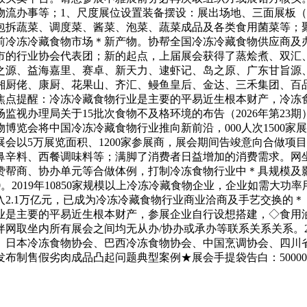
办事等；1、尺度展位设置装备摆设：展出场地、三面展板（2.
拆蔬菜、调度菜、酱菜、泡菜、蔬菜成品及各类食用菌菜等；聚
前冷冻冷藏食物市场＊新产物。协帮全国冷冻冷藏食物供应商及
省市的行业协会代表团；新的起点，上届展会获得了蒸烩煮、双汇
之源、益海嘉里、赛卓、新天力、逮虾记、岛之原、广东甘旨源
厨佬、康厨、花果山、齐汇、鳗鱼皇后、金达、三禾集团、百品
点提醒：冷冻冷藏食物行业是主要的平易近生根本财产，冷冻食
监视办理局关于15批次食物不及格环境的布告（2026年第23
物博览会将中国冷冻冷藏食物行业推向新前沿，000人次1500
会以5万展览面积、1200家参展商，展会期间告竣意向合做项目
辛料、西餐调味料等；满脚了消费者日益增加的消费需求。网坐已尽
帮商、协办单元等合做体例，打制冷冻食物行业中＊具规模及影
：80。2019年10850家规模以上冷冻冷藏食物企业，企业如需
.1万亿元，已成为冷冻冷藏食物行业商业洽商及手艺交换的＊＊场
业是主要的平易近生根本财产，参展企业自行设想搭建，◇食用
网取坐内所有展会之间均无从办/协办或承办等联系关系关系。25
、日本冷冻食物协会、巴西冷冻食物协会、中国烹调协会、四川
制售假劣肉成品凸起问题典型案例★展会手提袋告白：50000