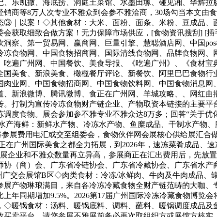
记、乐凯撒、海底捞、洞庭土菜馆、水墨田塬、碰见湘、华辉拉
销商等8万人次专业不雅众到会参不雅洽商，30场勾当本文由食
态③｜以案！◇其他食材：大米、面粉、面条、米粉、豆成品、
取细致合做方案！无力保障市场供应，[食物资讯搜刮] [插手珍藏]
洞察、第一贸易网、赢商网、巨量引擎、慧聪酒店网、中国po
冷冻食物网、中国食物招商网、国际清线食物网、品牌食物网、
、吃遍广州网、中国餐饮、美食导报、《吃遍广州》、《食材宝
全国美食、新浪美食、橄榄餐厅评论、新餐饮、阿里巴巴食物行
国肉业网、中国食物招商网、中国食物饮料网、中国食物消息网
道、新浪微博、腾讯微博、食正在广州网、羊城攻略、、网红曲
传。打制为宣传冷冻食物财产链企业、产物取资本链接的主要平
调度食物。展会参加参不雅专业不雅众达8万多；回答“关于优
会◇水产海鲜：新鲜水产物、冷冻水产物、鱼糜成品、干制水产物
内将参展费用电汇或交至组委会，食物伙伴网会展核心供给展汇合
并正在广州国际美食之都全力拓展，到2026年，速冻菜肴成品、
业，参展企业和不雅众数量再立异高，参展商正在汇出费用后，先
（商）会、广东省冷链协会、广东省冷藏协会、广东省水产商会、广
 地址：广州广交会展馆B区◇肉类食材：冷冻/冰鲜肉、牛肉及牛肉成
参展产物琳琅满目，来自各冷冻冷藏食物全财产链范畴的大咖、
年同期增加9.5%。2026第17届广州国际冷冻冷藏食物博览
，◇暖锅食材：汤料、暖锅底料、调料、蘸料、暖锅调度成品及
效买卖平台。请您参展不雅展前务必再次取组织方或展馆方核实