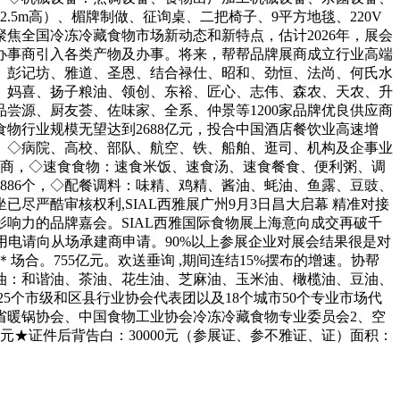
5m高）、楣牌制做、征询桌、二把椅子、9平方地毯、220V
焦全国冷冻冷藏食物市场新动态和新特点，估计2026年，展会
办事商引入各类产物及办事。将来，帮帮品牌展商成立行业高端
、彭记坊、雅道、圣恩、结合禄仕、昭和、劲恒、法尚、何氏水
、妈喜、扬子粮油、领创、东裕、匠心、志伟、森农、天农、升
尝源、厨友荟、佐味家、全系、仲景等1200家品牌优良供应商
物行业规模无望达到2688亿元，投合中国酒店餐饮业高速增
期）◇病院、高校、部队、航空、铁、船舶、逛司、机构及企事业
家展商，◇速食食物：速食米饭、速食汤、速食餐食、便利粥、调
886个，◇配餐调料：味精、鸡精、酱油、蚝油、鱼露、豆豉、
严酷审核权利,SIAL西雅展广州9月3日昌大启幕 精准对接
响力的品牌嘉会。SIAL西雅国际食物展上海意向成交再破千
大功率用电请向从场承建商申请。90%以上参展企业对展会结果很是对
合。755亿元。欢送垂询 ,期间连结15%摆布的增速。协帮
油：和谐油、茶油、花生油、芝麻油、玉米油、橄榄油、豆油、
个市级和区县行业协会代表团以及18个城市50个专业市场代
省暖锅协会、中国食物工业协会冷冻冷藏食物专业委员会2、空
元★证件后背告白：30000元（参展证、参不雅证、证）面积：