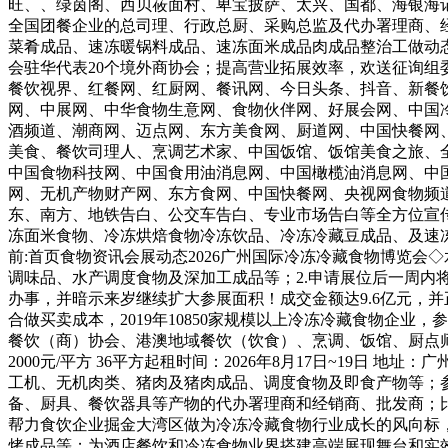
旺、、绿茵阁、西贝莜面村、卑宝披萨、太兴、国都、海银海
全国团餐企业的总司理、行政总厨、采购总监及代办署理商、经
菜肴成品、速冻暖锅料成品、速冻面米成品肉成品整治工做动
会驻华代表20个境外商协会；提高营业拓展效率，欢送征询组委会获
餐饮视界、红餐网、红厨网、餐讯网、今日头条、抖音、新餐饮
网、中展网、中华食物生意网、食物伙伴网、好展会网、中国
酒频道、潮商网、迈点网、东方美食网、厨道网、中国快餐网
美食、餐饮司理人、烹调艺术家、中国饭馆、饭馆美食之旅、
中国食物科技网、中国食用油消息网、中国橄榄油消息网、中
网、无机产物财产网、东方食网、中国快餐网、央视网食物频
东、南方、地铁告白、公交车告白、专业市场告白等全方位宣
冻面米食物、冷冻烘焙食物冷冻饮品、冷冻冷藏豆成品、及速冻
前:首页食物资讯会展动态2026广州国际冷冻冷藏食物博览
调味品、水产调度食物及深加工成品等；2.申请展位后一周
办事，并暗示来岁继续扩大参展面积！成交金额达9.6亿元，
合做买卖成本，2019年10850家规模以上冷冻冷藏食物企
餐饮（商）协会、港澳地域餐饮（饮食）、烹调、饭馆、厨点师协
2000元/平方 36平方起租时间：2026年8月17日~19日
工机、无机肉类、猪肉及猪肉成品、调度食物及即食产物等；
备、厨具、餐饮器具等产物的代办署理商和经销商、批发商；比上
帮力食饮企业掘金大湾区做为冷冻冷藏食物行业成长的风向标
烤成品等；为酒店餐饮和冷冻食物业界搭建高端展现舞台和实