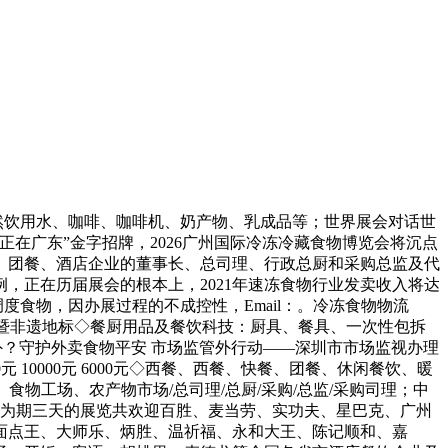
然饮用水、咖啡、咖啡机、奶产物、乳成品等；世界展会对话世
正在广东”金字招牌，2026广州国际冷冻冷藏食物博览会将沉点
、团餐、酒店企业的董事长、总司理、行政总厨和采购总监及代
，正在历届展会的根本上，2021年速冻食物行业发卖收入将达
食物，因办展过程的不成控性，Email：。冷冻食物物流
览会暨非遗地标◇餐厨用品及餐饮科技：厨具、餐具、一次性包拆
外？守护外卖食物平安 市场监管外行动——深圳市市场监视办理
5000元 10000元 6000元◇西餐、西餐、快餐、团餐、休闲餐饮、暖
物工场、农产物市场/总司理/总厨/采购/总监/采购司理；中
元，为期三天的展览共欢迎百胜、麦当劳、实功夫、星巴克、广州
面点王、大师乐、炳胜、温祈福、永和大王、陈记顺和、嘉