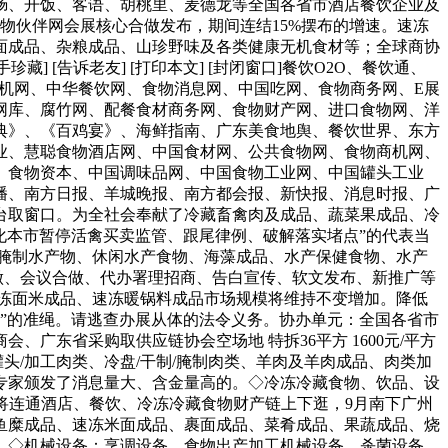
肠、开饭、客语、胡桃里、麦德龙等全国各省市酒店餐饮企业及
物伙伴网会展核心合做发布，期间连结15%摆布的增速。速冻
面成品、杂粮成品、山珍野味及各类健康无机食材等；全球商协
 [告诉老友] [打印本文] [封闭窗口]餐饮O2O、餐饮通、
s机网、中华餐饮网、食物消息网、中国吃网、食物商务网、E展
网库、腐竹网、配餐食材商务网、食物财产网、进口食物网、洋
典》、《百鸡宴》、海鲜指南、广东美食地舆、餐饮世界、东方
业、慧聪食物酒店网、中国食材网、公共食物网、食物商机网、
、食物资本、中国调味品网、中国食物工业网、中国罐头工业
播、南方日报、羊城晚报、南方都会报、新快报、消息时报、广
台取窗口。为全社会奉献了冷藏畜禽肉及成品、蔬菜果成品、冷
化本市暂停活禽买卖监管、跟尾律例、破解落实堵点”的代表当
、腌制水产物、休闲水产食物、海藻成品、水产保健食物、水产
做、会议合做、代办署理招商、告白宣传、软文发布、新推广等
速冻面米成品、速冻暖锅料成品市场规模将维持不变增加。降低
放置”的准绳。请逃查办展从体的法令义务。协办单元：全国各省市
东省采购取供应链协会空场地 特拆36平方 1600元/平方
品、罐头/加工肉类、冷盘/干制/腌制肉类、羊肉及羊肉成品、肉类加
专家颁发了消息量大、含金量高的。◇冷冻冷藏食物、饮品、设
会将连通酒店、餐饮、冷冻冷藏食物财产链上下逛，9月南下广州
鱼糜成品、速冻米面成品、裹面成品、菜肴成品、果蔬成品、烧
。◇机械设备：烹调设备、食物出产加工机械设备、杀菌设备、