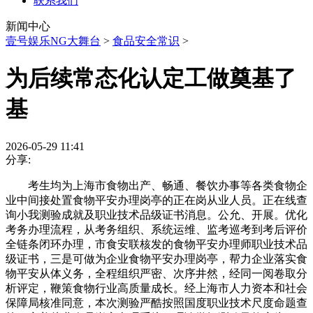
联系我们
新闻中心
壹号娱乐NG大舞台
>
食品安全常识
>
为后续常态化认定工做奠基了
基
2026-05-29 11:41
分享:
考生均为上海市食物出产、畅通、餐饮办事等各类食物企
业中间接处置食物平安办理岗亭的正在岗从业人员。正在线查
询小我测验成就及职业技术品级证书消息。公允、开展。优化
考务办理流程，从考务组织、系统运维、监考巡考到考后评价
全链条闭环办理，市食安联核发的食物平安办理师职业技术品
级证书，三是可做为企业食物平安办理岗亭，帮力企业落实食
物平安从体义务，全程组织严密、次序井然，经同一阅卷取分
析评定，鞭策食物行业高质量成长。经上海市人力资本和社会
保障局核准同意，本次测验严酷按照国度职业技术尺度命题查