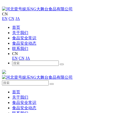
CN
EN
CN
JA
首页
关于我们
食品安全常识
食品安全动态
联系我们
CN
EN
CN
JA
首页
关于我们
食品安全常识
食品安全动态