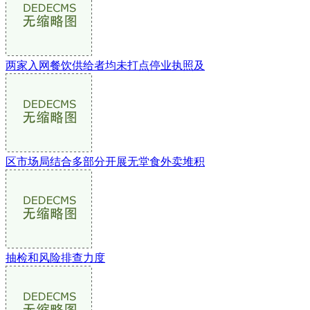
两家入网餐饮供给者均未打点停业执照及
区市场局结合多部分开展无堂食外卖堆积
抽检和风险排查力度