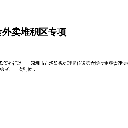
食外卖堆积区专项
管外行动——深圳市市场监视办理局传递第六期收集餐饮违法行
台供给者、一次到位，