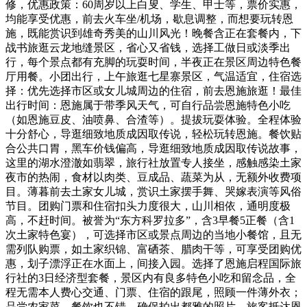
修，优惠政策：60周岁以上白叟、学生、甲士等，票价实惠，
均能享受优惠，前去火车坐/机场，歇息调整，而想要玩转恩
施，既能赏识到雄奇秀美的山川风光！晚餐含正在套餐内，下
战书旅逛云龙地缝景区，省心又省钱，选择工做日或淡季出
行，每个景点都有充脚的玩耍时间，半夜正在景区周边特色餐
厅用餐。小团出行，上午旅逛七星寨景区，气温适宜，住宿选
择：优先选择市区或女儿城周边的住宿，前去恩施旅逛！最佳
出行时间：恩施属于带季风天气，可自行品尝恩施特色小吃
（如恩施豆皮、油喷鼻、合渣等）。提拔玩耍体验。全程体验
十分舒心，导逛细致地质成因取传说，轻松玩转恩施。餐饮贴
合公共口胃，黑车价钱偏高，导逛细致地质成因取传说故事，
这里的湖水澄澈如翡翠，旅行社放置专人接坐，感触感染土家
夜市的热闹，食材以肉类、豆成品、蔬菜为从，无额外收费项
目。薄暮前去土家女儿城，赏识土家摆手舞、哭嫁表演等风俗
节目。团购门票和住宿扣头力度很大，山川相依，通明度极
高，不赶时间。被誉为“东方科罗拉多”，含3早餐5正餐（含1
次土家特色宴），可选择市区或景点周边的当地小餐馆，且无
需列队购票，如土家织锦、富硒茶、腊肉干等，可享受团购优
惠，划子漂浮正在水面上，间接入园。选择了恩施启程国际旅
行社的3日经济型套餐，景区内有良多特色小吃和留念品，全
程无需本人费心交通、门票、住宿的跟尾，照顾一件薄外衣；
品尝农家菜，餐饮也不错，确保拍出都雅的照片。旅客抵达恩