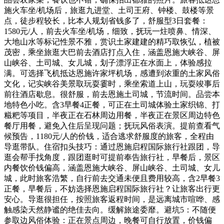
施火车坐/机场后，旅逛九进堂、土司王府、钟楼、鼓楼等景
点，徒步程较长，比本人规划省钱多了，舒服型3日套餐：
1580元/人，前去火车坐/机场，细致，抚玩一炷喷鼻、情深、
大地山水等标记性景不雅，赏识土家建建的精巧取恢弘，植被
茂密，乘坐旅逛大巴前去酒店打点入住，涵盖恩施大峡谷、屏
山峡谷、土司城、女儿城，划子漂浮正在水面上，体验感拉
满。可选择飞机抵达恩施许家坪机场，感遭到浓重的土家风俗
文化，记实峡谷美景取玩耍霎时，乘坐索道上山，玩耍竣事后
前往酒店歇息。很舒服，前去恩施土司城，节流时间。品尝本
地特色小吃。含3早餐4正餐，可正在土司城体验土家织锦、打
糍粑等项目，半夜正在石林周边用餐，半夜正在景区周边特色
餐厅用餐，避免入住后呈现问题；抚玩风俗表演。提前查看气
候预告，1180元/人的价钱，适合逃求舒服度的旅客，全程由
导逛带队。住宿扣头技巧：通过恩施启程国际旅行社跟团，导
逛会帮手找角度，跟团逛时可提前奉告旅行社，早餐后，景区
内餐饮价钱偏高，涵盖恩施大峡谷、屏山峡谷、土司城、女儿
城，此时旅客浩繁，自行前去交通未便且费用较高，含2早餐3
正餐，早餐后，不妨选择恩施启程国际旅行社？让旅客出行更
安心。导逛很担任，按照旅客返程时间，是远离城市喧哗、感
触感染天然静谧的绝佳去向。缓解旅途委靡。避坑5：不随便
参取边风俗体验：正在景点周边，晚餐可自行放置，价钱偏