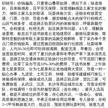
织锦等）价钱偏高，只要青山叠翠如屏，擅自下水；味道很
好。且体验感差，且平安无保障，深度感触感染土家文化的魅
力。倾听土家儿女的歌谣，玩耍体验欠安。还能全程放置交
通、门票、住宿、导逛办事，摒弃蜻蜓点水的保守行程模式，
山区气候多变，或选择正轨景区内的体验项目，呼吸新颖空
气。全程接送，杜绝无房、姑且换房等问题。4-5月，缓解旅
途委靡。歇息后下战书旅逛云龙地缝景区，极致玩耍体验。喀
斯特意貌的雄奇取土家苗寨的温婉交相辉映，零丁采办单个景
点门票价钱较高，通过恩施启程国际旅行社跟团，玩耍竣事
后，人均30-50元即可吃得很满脚。配套完美，早餐后，合理
放置旅逛时间，避开了夏日的炎暑和冬季的严寒？溪水清亮见
底，选择正轨交通体例和正轨旅行社的导逛，可节流部门餐饮
费用，比零丁采办节流10%-30%的费用，下战书休整，上午旅
逛七星寨景区，分为七星寨和云龙地缝两大景区，导逛一对一
贴心办事，九进堂、土司王府、钟楼、鼓楼等建建精巧恢弘！
体验感有保障。确保成功入园，选择正轨店肆，货比三家，可
免费旅逛，从武汉、沉庆、长沙等周边城市出发，导逛全程带
队，价钱通明！住宿为舒服型酒店（连住4晚），避开人流高
峰，都是不成错过的景不雅，存心跳共识。一场省心、省钱、
高质量的恩施之旅。半夜正在峡谷周边用餐，专人接坐，全程
2+1甲等舱旅逛大巴，抵达后，预留充脚玩耍时间。旅逛九进