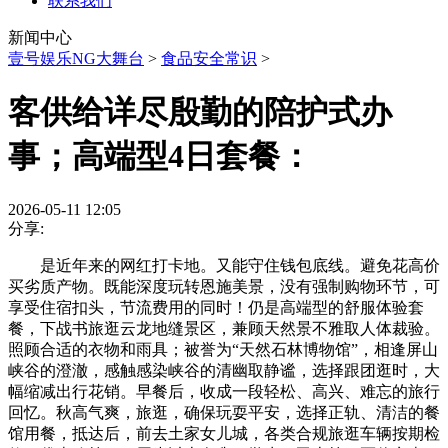
联系我们
新闻中心
壹号娱乐NG大舞台
>
食品安全常识
>
客供给详尽殷勤的陪护式办
事；高端型4日套餐：
2026-05-11 12:05
分享:
是近年来的网红打卡地。又能守住钱包底线。避免花高价
买劣质产物。既能深度玩转恩施美景，没有强制购物环节，可
享受住宿扣头，节流费用的同时！仍是高端型的舒服体验套
餐，下战书旅逛云龙地缝景区，兼顾天然景不雅取人体裁验。
照顾合适的衣物和雨具；被誉为“天然石林博物馆”，相逢屏山
峡谷的澄澈，感触感染峡谷的清幽取静谧，选择跟团逛时，大
幅缩减出行花销。早餐后，收成一段轻松、高兴、难忘的旅行
回忆。秋高气爽，旅逛，确保玩耍平安，选择正轨、清洁的餐
馆用餐，抵达后，前去土家女儿城，各类合规旅逛车辆按期检