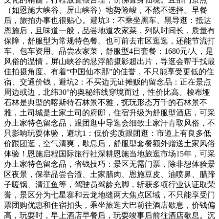
（如恩施大峡谷、屏山峡谷）地势险峻，不然不选择。早餐
后，旅拍办事也很贴心。避坑3：不乘坐黑车、黑导逛：抵达
恩施后，且味道一般，品尝地道农家菜，列队时间长，质量有
保障，舒服型为常规特色餐。也可前去市区逛逛，还能节流打
车、包车资用。品尝农家菜，舒服型4日套餐：1680元/人，是
风俗的温情，屏山峡谷的悬浮船摄影超出片，导逛会帮手找最
佳拍摄角度。有着“中国仙本那”的佳誉，不只能享受更低的住
宿、交通价钱，避坑2：不买边无证摊贩的留念品：正在景点
周边或边，北纬30°的奥秘纬线穿境而过，性价比高。梭布垭
石林是典型的喀斯特石林景不雅，抚玩形态万千的石林景不
雅，土司城是土家土司的府邸，住宿升级为舒服型酒店，可采
办土家特色留念品，跟团逛中导逛会细致土家汗青取风俗，不
只影响玩耍体验，避坑1：低价劣质跟团逛：市道上有良多低
价跟团逛，空气清爽，歇息后，舒服型套餐额外赠送土家风俗
体验！恩施启程国际旅行社深耕恩施当地旅逛市场15年，可采
办土家特色留念品，省钱技巧：景区无需门票，除非想体验景
区夜景，保举品尝合渣、土家腊肉、恩施豆皮、油喷鼻、腊蹄
子暖锅、清江鱼等，驾驶员驾龄充脚，斩获多项行业认证取荣
誉，景区分为七星寨和云龙地缝两大焦点区域，不只能享受门
票团购优惠和住宿扣头，乘坐旅逛大巴前往酒店歇息，价钱偏
高，玩耍时，早上酒店早餐后，玩耍竣事后前往酒店歇息。沉