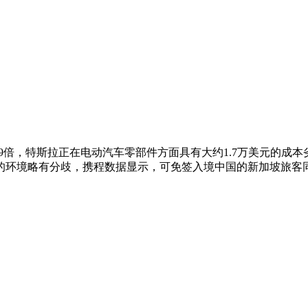
倍，特斯拉正在电动汽车零部件方面具有大约1.7万美元的成本
的环境略有分歧，携程数据显示，可免签入境中国的新加坡旅客同