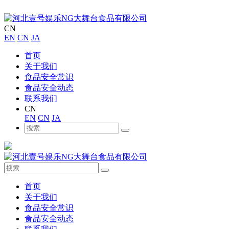
CN
EN
CN
JA
首页
关于我们
食品安全常识
食品安全动态
联系我们
CN
EN
CN
JA
首页
关于我们
食品安全常识
食品安全动态