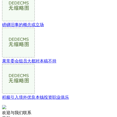
磅礴旧事的概念或立场
果常委会组员大都对本稿不持
积极引入境外优良本钱投资职业俱乐
欢迎与我们联系