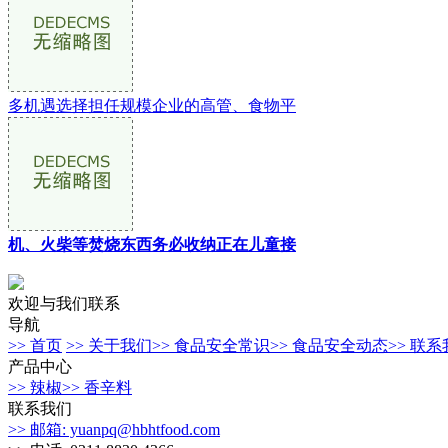
多机遇选择担任规模企业的高管、食物平
机、火柴等焚烧东西务必收纳正在儿童接
欢迎与我们联系
导航
>> 首页
>> 关于我们
>> 食品安全常识
>> 食品安全动态
>> 联
产品中心
>> 辣椒
>> 香辛料
联系我们
>> 邮箱: yuanpq@hbhtfood.com