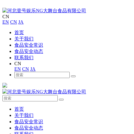
CN
EN
CN
JA
首页
关于我们
食品安全常识
食品安全动态
联系我们
CN
EN
CN
JA
首页
关于我们
食品安全常识
食品安全动态