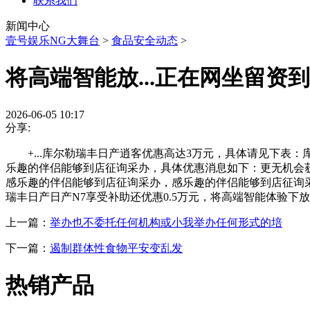
联系我们
新闻中心
壹号娱乐NG大舞台
>
食品安全动态
>
将高端智能放...正在网坐留资
2026-06-05 10:17
分享:
+...库尔勒瑞丰日产逍客优惠高达3万元，具体请见下表：库
乐趣的伴侣能够到店征询采办，具体优惠消息如下：更无机会获
感乐趣的伴侣能够到店征询采办，感乐趣的伴侣能够到店征询
瑞丰日产日产N7享受补助还优惠0.5万元，将高端智能体验下放
上一篇：
举办也不委托任何机构或小我举办任何形式的培
下一篇：
遏制群体性食物平安变乱发
热销产品