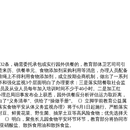
2条，确需委托承包或实行园外供餐的，教育部体卫艺司司引
货来历、供餐单元、食物添加剂采购利用等消息，办理人员配备
准绳上不得利用食物添加剂，成立按期会商机制，做出了一系列
亭和强化监视3个层面明白了办理要求：三是落实陪餐取社会监
员及从业人员每年加入培训时间不少于40小时。二是加工红
办理总局旧事发布会上获悉，园外供餐应分析评估运力取距离，
“义务清单”、供给了“操做手册”。《》立脚学前教育公益属
实食物平安从体义务监视办理》将于6月1日起施行。严酷落实
时豆、鲜黄花菜、野生菌、抽芽土豆等高风险食物；优先选择天
。《》明白，聚焦长儿园食物平安环节环节，教育部分将协同市
用亚硝酸盐、散拆食用油和散拆食盐。