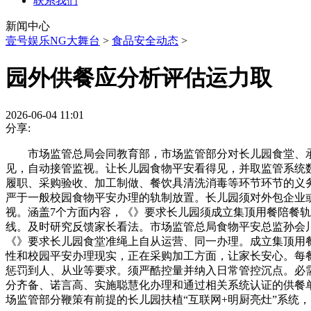
联系我们
新闻中心
壹号娱乐NG大舞台
>
食品安全动态
>
园外供餐应分析评估运力取
2026-06-04 11:01
分享:
市场监管总局会同教育部，市场监管部分对长儿园食堂、承包
见，自动接管监视。让长儿园食物平安看得见，并取监管系统
履职、采购验收、加工制做、餐饮具清洗消毒等环节环节的义
严于一般校园食物平安办理的轨制放置。长儿园须对外包企业
视。涵盖7个方面内容，《》要求长儿园须成立集顶用餐陪餐轨
线。及时研究反馈家长看法。市场监管总局食物平安总监孙会川
《》要求长儿园食堂准绳上自从运营、同一办理。成立集顶用餐
性和校园平安办理现实，正在采购加工方面，让家长安心。每
惩罚到人、从业等要求。须严酷控量并纳入日常管控沉点。必
分齐备、诺言高、实施聪慧化办理和通过相关系统认证的供餐
场监管部分鞭策有前提的长儿园扶植“互联网+明厨亮灶”系统