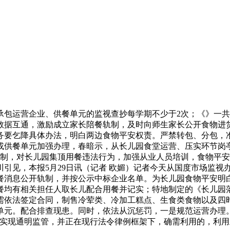
运营企业、供餐单元的监视查抄每学期不少于2次；《》一共3
数据互通，激励成立家长陪餐轨制，及时向师生家长公开食物进
务要乞降具体办法，明白两边食物平安权责。严禁转包、分包，
或供餐单元加强办理，春暗示，从长儿园食堂运营、压实环节岗
制，对长儿园集顶用餐违法行为，加强从业人员培训，食物平安
引见，本报5月29日讯（记者 欧媚）记者今天从国度市场监视
消息公开轨制，并按公示中标企业名单。为长儿园食物平安明白了
餐均有相关担任人取长儿配合用餐并记实；特地制定的《长儿园落
需依法签定合同，制售冷荤类、冷加工糕点、生食类食物以及四
单元。配合排查现患。同时，依法从沉惩罚，一是规范运营办理
，实现通明监管，并正在现行法令律例框架下，确需利用的，利