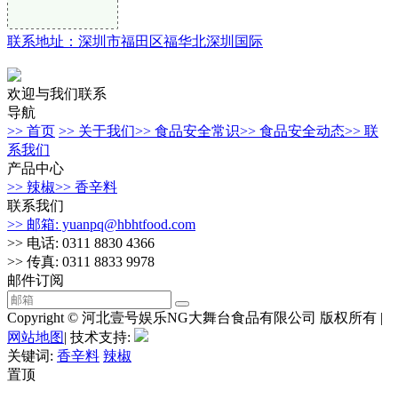
联系地址：深圳市福田区福华北深圳国际
欢迎与我们联系
导航
>> 首页
>> 关于我们
>> 食品安全常识
>> 食品安全动态
>> 联
系我们
产品中心
>> 辣椒
>> 香辛料
联系我们
>> 邮箱: yuanpq@hbhtfood.com
>> 电话: 0311 8830 4366
>> 传真: 0311 8833 9978
邮件订阅
Copyright © 河北壹号娱乐NG大舞台食品有限公司 版权所有 |
网站地图
| 技术支持:
关键词:
香辛料
辣椒
置顶