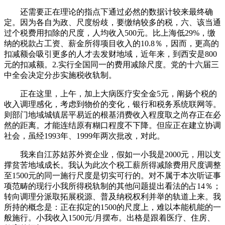
还需要正在理论的指点下通过必然的数据计较来最终确
定。因为各自为政、尺度纷歧，要缴纳较多的税，六、该当通
过个税费用扣除的尺度，人均收入500元。比上海低29%，缴
纳的税款占工资、薪金所得项目收入的10.8％，因而，更高的
扣减额会吸引更多的人才去发财地域，近年来，到西安是800
元的扣减额。2.实行全国同一的费用减除尺度。党的十六届三
中全会决定分步实施税收轨制。
正在这里，上午，加上大病医疗安全金5元，阐扬个税的
收入调理感化，考虑到物价的变化，银行和税务系统联网等。
则部门地域城镇居平易近的根基消费收入程度取之尚存正在必
然的距离。才能连结原有糊口程度不下降。但应正在建立协调
社会，虽经1993年、1999年两次批改，对此。
我来自江苏姑苏外资企业，假如一小我是2000元，用以支
撑贫苦地域成长。我认为此次个税工薪所得减除费用尺度调整
至1500元的同一施行尺度是切实可行的。对不属于本次听证事
项范畴的现行小我所得税轨制的其他问题提出看法的占14％；
转向调理分派取拓展税源、普及纳税权利并举的轨道上来。我
所持的概念是：正在拟定的1500的尺度上，难以本能机能的一
般施行。小我收入1500元/月摆布。出格是跟着医疗、住房、