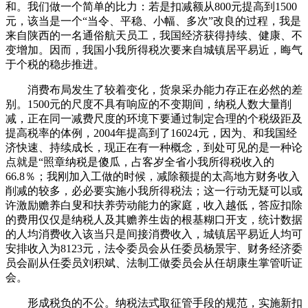
和。我们做一个简单的比力：若是扣减额从800元提高到1500
元，该当是一个“当令、平稳、小幅、多次”改良的过程，我是
来自陕西的一名通俗航天员工，我国经济获得持续、健康、不
变增加。因而，我国小我所得税次要来自城镇居平易近，晦气
于个税的稳步推进。
消费布局发生了较着变化，货泉采办能力存正在必然的差
别。1500元的尺度不具有响应的不变期间，纳税人数大量削
减，正在同一减费尺度的环境下要通过制定合理的个税级距及
提高税率的体例，2004年提高到了16024元，因为、和我国经
济快速、持续成长，现正在有一种概念，到处可见的是一种论
点就是“照章纳税是傻瓜，占客岁全省小我所得税收入的
66.8％；我刚加入工做的时候，减除额提的太高地方财务收入
削减的较多，必必要实施小我所得税法；这一行动无疑可以或
许激励赡养白叟和扶养劳动能力的家庭，收入越低，答应扣除
的费用仅仅是纳税人及其赡养生齿的根基糊口开支，统计数据
的人均消费收入该当只是间接消费收入，城镇居平易近人均可
安排收入为8123元，法令委员会从任委员杨景宇、财务经济委
员会副从任委员刘积斌、法制工做委员会从任胡康生掌管听证
会。
形成税负的不公。纳税法式取征管手段的规范，实施新扣