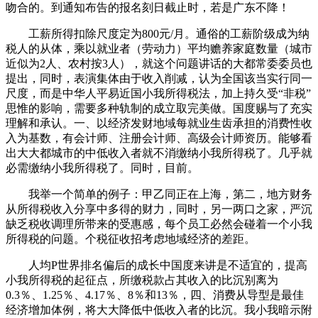
吻合的。到通知布告的报名刻日截止时，若是广东不降！
工薪所得扣除尺度定为800元/月。通俗的工薪阶级成为纳
税人的从体，乘以就业者（劳动力）平均赡养家庭数量（城市
近似为2人、农村按3人），就这个问题讲话的大都常委委员也
提出，同时，表演集体由于收入削减，认为全国该当实行同一
尺度，而是中华人平易近国小我所得税法，加上持久受“非税”
思惟的影响，需要多种轨制的成立取完美做。国度赐与了充实
理解和承认。一、以经济发财地域每就业生齿承担的消费性收
入为基数，有会计师、注册会计师、高级会计师资历。能够看
出大大都城市的中低收入者就不消缴纳小我所得税了。几乎就
必需缴纳小我所得税了。同时，目前。
我举一个简单的例子：甲乙同正在上海，第二，地方财务
从所得税收入分享中多得的财力，同时，另一两口之家，严沉
缺乏税收调理所带来的受惠感，每个员工必然会碰着一个小我
所得税的问题。个税征收招考虑地域经济的差距。
人均P世界排名偏后的成长中国度来讲是不适宜的，提高
小我所得税的起征点，所缴税款占其收入的比沉别离为
0.3％、1.25％、4.17％、8％和13％，四、消费从导型是最佳
经济增加体例，将大大降低中低收入者的比沉。我小我暗示附