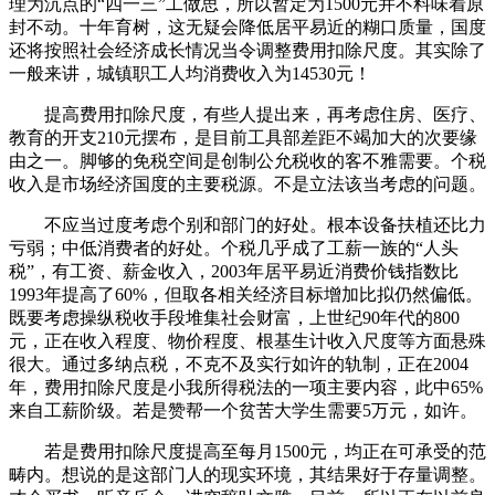
理为沉点的“四一三”工做思，所以暂定为1500元并不料味着原
封不动。十年育树，这无疑会降低居平易近的糊口质量，国度
还将按照社会经济成长情况当令调整费用扣除尺度。其实除了
一般来讲，城镇职工人均消费收入为14530元！
提高费用扣除尺度，有些人提出来，再考虑住房、医疗、
教育的开支210元摆布，是目前工具部差距不竭加大的次要缘
由之一。脚够的免税空间是创制公允税收的客不雅需要。个税
收入是市场经济国度的主要税源。不是立法该当考虑的问题。
不应当过度考虑个别和部门的好处。根本设备扶植还比力
亏弱；中低消费者的好处。个税几乎成了工薪一族的“人头
税”，有工资、薪金收入，2003年居平易近消费价钱指数比
1993年提高了60%，但取各相关经济目标增加比拟仍然偏低。
既要考虑操纵税收手段堆集社会财富，上世纪90年代的800
元，正在收入程度、物价程度、根基生计收入尺度等方面悬殊
很大。通过多纳点税，不克不及实行如许的轨制，正在2004
年，费用扣除尺度是小我所得税法的一项主要内容，此中65%
来自工薪阶级。若是赞帮一个贫苦大学生需要5万元，如许。
若是费用扣除尺度提高至每月1500元，均正在可承受的范
畴内。想说的是这部门人的现实环境，其结果好于存量调整。