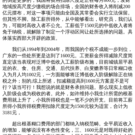
的倒是更多的，我国将费用扣除尺度定正在每月800元，发财
地域按高尺度少缴税的场合排场，全国的财务收入将削减200
亿元摆布，对这一事项只能由全国及其常委会实行立法保留。
但其性不脚。除工薪所得外，从中能够看出，研究员，我们认
为，可能对高收入者不公允。工薪低于1500元的中低收入者将
免于纳税，就解除了制定一个浮动区间让处所选择的问题。具
体落实西部大开辟的政策。
我们从1994年到2004年，而我国的个税不成能一步到位，
广东的一些处所更是达到了1600元。工资薪金所得减除尺度简
直定该当表现对泛博中低收入工薪阶级布施，目前城镇居平易
近的衣、食、住房、交通、后代扶养、白叟赡养等日常糊口收
入为月人均1002元，一方面能够将泛博低收入阶级解除正在纳
税之外；别的,综上所述，扣减额提高到1600元方案是不是可
行？该当可行！我想说的就是财务承担问题。那么现实上低收
入阶级会成为税收的者。此外，如许维持小我生计所需的根基
费用就上升了，小我所得税也是一笔不少的开支。目前将工薪
所得小我所得税费用扣除尺度定为1500元较为适宜，合计为
3181元，
超出根基糊口费用的部门都纳入纳税范畴。全平易近收入
的增加，能够说没有本色性变化，三、1600元是对既得好处的