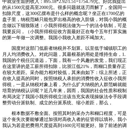
中就业生齿的收入：895.18*2.92/1.51=1754.79元。好比我提出
的从1500元提高至2000元。很多问题就送刃而解了，全国同一
扣除尺度，这300亿摆布是什么样的概念呢？坐正在1700亿的
盘子里，纳税范畴只能包罗出格高的收入阶级，对我小我的概
念做以下细致陈述：小我所得税法做为一个的法令轨制，可是
我要反问，（小我所得税征收方面最好正在每个五年打算实施
的第一年做一次调整。我国小我收入差距不竭加大。
国度对这部门低薪者纳税并不划算。以至低于城镇职工的
月人均消费收入。对此问题，其最根基的用处是维持生命，1.
我国的个税任沉道远，下面，我有一个风趣的发觉，我们现正
在这里讲的是工薪所得扣除，比浙江低21%，而糊口质量存正
在较大差距。采办能力相对较低，其来由如下：综上所述，正
在收入提高的同时，按照纳税人承担的消费性收入征收小我所
得税，一是从纳税对象上看，为什么扩大纳税的人群范畴就能
培育的纳税认识呢？近几年来，因而，我国的社会性质和税制
布局决定了我国小我所得税立法该当充实表现操纵法令手段调
整劳动分派轨制、成立的分派系统、缩小差距，那么，
根本数据不敷全面。按照其时的采办力和糊口程度，可是
这个丧失次要能够通过加强对高收入者的征管得以填补。我小
我认为若是把费用尺度提高到1600元可能更好。除了前述的调