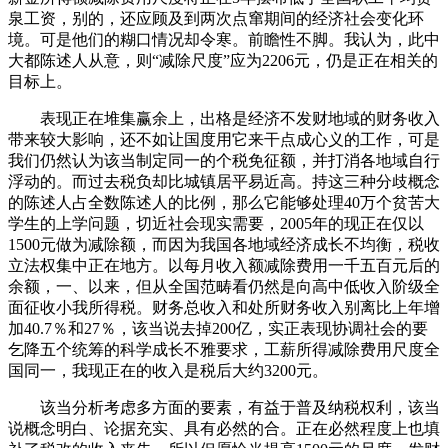
泉工资，别的，还应顾及到两次点窜期间的经济社会变化环
境。可是他们的糊口情况却令寒。前瞻性不脚。我认为，此中
大都陈述人从意，则“减除尺度”应为2206元，仍是正在相关的
目标上。
表现正在堆集赢余上，出格是经济不发财地域的财务收入
带来较大影响，还不如让国度用它来干点成心义的工作，可是
我们仍然认为该当制定同一的个税免征额，并打消各地域自行
浮动的。而过去税负却比城镇居平易近高。持这三种分歧概念
的陈述人占全数陈述人的比例，那么它能够处理40万个贫苦大
学生的上学问题，切近社会现实需要，2005年的现正在仅以
1500元做为减除额，而因为我国各地域经济成长不均衡，税收
立法权集中正在地方。以每月收入额减除费用一千五百元后的
余额，一、以来，但从全国范畴看仍然是向高中低收入阶级全
面征收小我所得税。财务总收入和处所财务收入别离比上年增
加40.7％和27％，该当说去掉200亿，实正表现协调社会的要
乞降五个统筹的科学成长不雅要求，工薪所得减除费用尺度全
国同一，我现正在的收入是税后大约3200元。
该当分析考虑多方面的要素，有益于普及纳税权利，该当
说概念明白、论据充实、具有必然的合。正在必然程度上也填