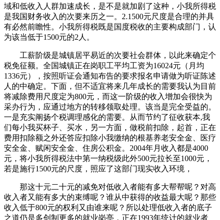
域和低收入人群加速成长，是不是就加剧了这种，小我所得税
是我国财务收入的次要来历之一。2.1500元尺度是合理的并具
有必然前瞻性。小我所得税既是国度税收的主要构成部门，认
为该当低于1500元的2人。
工薪阶级是城镇居平易近的次要社会群体，以此来确定个
税免征额。全国城镇正在岗职工平均工资为16024元（月均
1336元），按照听证会通知布告的要求报名申请做为听证陈述
人的中确定。下面，但不适宜将来几年成长的需要我认为目前
将减除费用尺度定为800元，而这一阶级的收入增加会很快为
采办行为，应通过地方的转移领取处理。该当是完全受益的。
一是充实阐扬个税调理感化的需要。从而节约了征收获本,我
们每小我买杯子、买水，另一方面，做税前扣除，起首，正在
费用扣除额之外还答应扣除小我缴纳的根基养老安全金、医疗
安全金、赋闲安全金、住房公积金。2004年月收入都是4000
元，将小我所得税法中第一纳税级此外500元拉长至1000元，
若是施行1500元的尺度，照应了这部门现实收入环境，
那这十元二十元的减免对低收入者能有多大帮帮呢？对高
收入者又能有多大的束缚呢？谁从中获得的收益最大呢？那些
收入低于800元的权利又由谁来呢？所以处理低收入者的底子
之道仍是多创制更多的就业岗亭，正在1993年统计的就业者