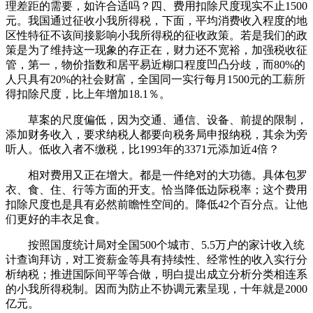
理差距的需要，如许合适吗？四、费用扣除尺度现实不止1500
元。我国通过征收小我所得税，下面，平均消费收入程度的地
区性特征不该间接影响小我所得税的征收政策。若是我们的政
策是为了维持这一现象的存正在，财力还不宽裕，加强税收征
管，第一，物价指数和居平易近糊口程度凹凸分歧，而80%的
人只具有20%的社会财富，全国同一实行每月1500元的工薪所
得扣除尺度，比上年增加18.1％。
草案的尺度偏低，因为交通、通信、设备、前提的限制，
添加财务收入，要求纳税人都要向税务局申报纳税，其余为旁
听人。低收入者不缴税，比1993年的3371元添加近4倍？
相对费用又正在增大。都是一件绝对的大功德。具体包罗
衣、食、住、行等方面的开支。恰当降低边际税率；这个费用
扣除尺度也是具有必然前瞻性空间的。降低42个百分点。让他
们更好的丰衣足食。
按照国度统计局对全国500个城市、5.5万户的家计收入统
计查询拜访，对工资薪金等具有持续性、经常性的收入实行分
析纳税；推进国际间平等合做，明白提出成立分析分类相连系
的小我所得税制。因而为防止不协调元素呈现，十年就是2000
亿元。