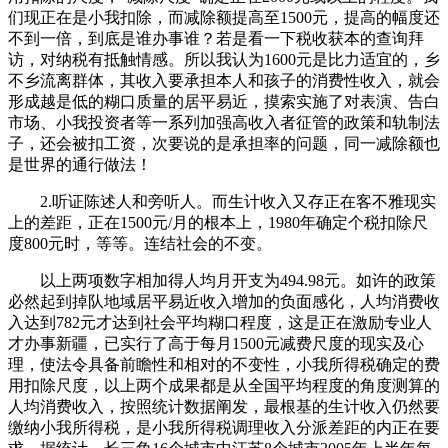
们现正在是小我扣除，而减除额提高至1500元，提高的幅度还
不到一倍，到底是谁办事谁？若是看一下税收获本的查询拜
访，对纳税有抵触情感。所以我认为1600元是比力适宜的，乡
不乡流离群体，其收入要承担本人和孩子的消费性收入，就会
形成越是低的糊口质量的居平易近，摸索实施了对表演、告白
市场、小我投资者等一系列加强高收入者征管的政策和轨制法
子，还会被扣工资，次要说的是承担率的问题，同一减除额也
是世界的通行做法！
2.听证陈述人和旁听人。而生计收入又存正在客不雅现实
上的差距，正在1500元/月的根本上，1980年确定个税扣除尺
度800元时，等等。连结社会的不变。
以上两项数字相加得人均月开支为494.98元。如许的政策
必然起到掉队地域居平易近收入增加的负面感化，人均消费收
入达到782元才达到社会平均糊口程度，这是正在激励专业人
才办事新疆，已实行了高于每月1500元减费尺度的现实及心
理，使法令具备前瞻性和相对的不变性，小我所得税确定的费
用扣除尺度，以上两个成果都是从全国平均程度的角度测算的
人均消费收入，按照统计数据阐发，最根基的生计收入仍然要
缴纳小我所得税，是小我所得税调理收入分派差距的内正在要