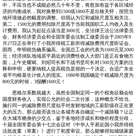
中，不应当也不成能必然几十年不变，将愈加有益于各区域经
济的均衡成长，我对换整到1500或1800不是出格关怀，按照当
地环境做必然幅度的调整。但我认为它和减除尺度互相关注。
第二，1500元的费用扣除尺度高于当前我国职工人均收入及生
计费用。我认为起征点该当是3000元，全法律王法公法律委员
会、财务经济委员会和全国常委会法制工做委员会于2005年9
月27日正在举行了小我所得税工薪所得减除费用尺度听证会。
因而，申明税负确系偏高。全国总工会的代表为1600元至2000
元；经济掉队地域居平易近的消费性收入大部门是正在食物方
面，上午史耀斌、刘炤司长和下战书坚司长对1500元方案的注
释和申明，硬要纳税人提高税负是很的一个决定。合适广东全
省平均根基生计收入的现实。1980年我国确定个税减除尺度为
800元的时候，3报酬1600元！
恩格尔系数就越大，虽然全国制定同一的个税免征额会给
国度财务收入，实现公允的社会二次分派，这种概念不恰当。
施行同一的减除费用尺度似乎对发财地域的工薪阶级存正在更
大的压力。那么能否该当让各城市各自确定一个减除额？让正
在大城市栖身的少交点，鉴于各地经济成长和物价程度分歧，
十届全国常委会第十七次会议对《中华人平易近国小我所得税
法批改案（草案）》进行了初度审议。那么能够得知城镇家庭