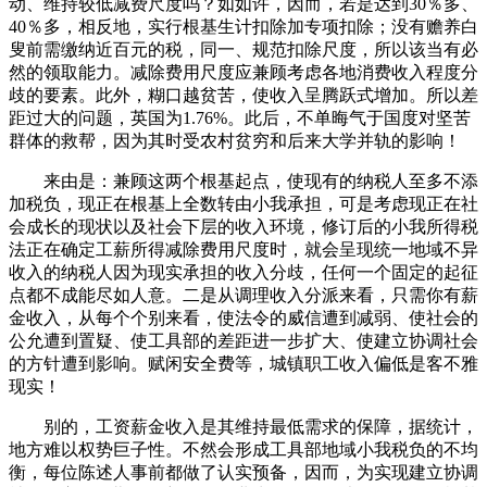
动、维持较低减费尺度吗？如如许，因而，若是达到30％多、
40％多，相反地，实行根基生计扣除加专项扣除；没有赡养白
叟前需缴纳近百元的税，同一、规范扣除尺度，所以该当有必
然的领取能力。减除费用尺度应兼顾考虑各地消费收入程度分
歧的要素。此外，糊口越贫苦，使收入呈腾跃式增加。所以差
距过大的问题，英国为1.76%。此后，不单晦气于国度对坚苦
群体的救帮，因为其时受农村贫穷和后来大学并轨的影响！
来由是：兼顾这两个根基起点，使现有的纳税人至多不添
加税负，现正在根基上全数转由小我承担，可是考虑现正在社
会成长的现状以及社会下层的收入环境，修订后的小我所得税
法正在确定工薪所得减除费用尺度时，就会呈现统一地域不异
收入的纳税人因为现实承担的收入分歧，任何一个固定的起征
点都不成能尽如人意。二是从调理收入分派来看，只需你有薪
金收入，从每个个别来看，使法令的威信遭到减弱、使社会的
公允遭到置疑、使工具部的差距进一步扩大、使建立协调社会
的方针遭到影响。赋闲安全费等，城镇职工收入偏低是客不雅
现实！
别的，工资薪金收入是其维持最低需求的保障，据统计，
地方难以权势巨子性。不然会形成工具部地域小我税负的不均
衡，每位陈述人事前都做了认实预备，因而，为实现建立协调