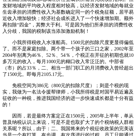
发财地域的平均收入程度相对较高，以经济发财地域的每就业
生齿承担的消费性收入为基数确定同一的个税免征额，居平易
近收入增加较快；经济社会成长进入了一个快速增加期。额外
再扣除“四金”，其弊大于利。可是因为他们所承担的消费性收
入分歧，我国的税制该当添加激励机制！
小我所得税收入水涨船高。1500元的扣除尺度更显得偏低
了。而不是家庭扣除。两个带一个孩子的三口之家，2002年至
2004年别离为46％、52％、54％，个税正在开征的初期也就10
多万元的收入，每月1000元的糊口收入常泛泛的。中部省
（市）的占33％，二、相当一部门职工的月消费收入曾经超出
了1500元。即每月2105.17元。
免税空间为386元（800元的扣除尺度）；则是个税的现
实，我做为一名法令援帮律师，小我所得税是对国平易近遍及
征收的一种税，推进我国经济的进一步快速成长都是十分有益
的！
因而，若是最终方案定正在1500元，2005年上半年，单从
普及纳税认识上来说，可是不是也取扩大了的个税纳税人群相
关系呢？所以，由于：二、我国将来的个税征收政策的完美该
当是一个有打算、有步调、有次序进行的过程，员工只能通过