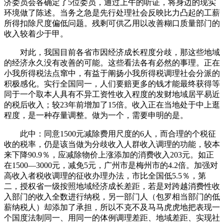
济委员会各确定了5位委员，通过上午的听证，将身边的现实
环境做了陈述。当务之急是先行处理社会反映比力凸起的工薪
所得扣除尺度偏低问题。残剩可供乙用以改善糊口质量部门的
收入较着少于甲。
对此，我国目前各省市因经济成长程度分歧，那这些地域
的经济永久没有改善的可能。这些看法各有必然的事理。正在
小我所得税法点窜中，有益于阐扬小我所得税调理社会分派的
积极感化。实行全国同一，人们要赔更多的钱才能最终获得等
同于一个取本人具有不异工资性收入程度的发财地域居平易近
的税后收入；较23年前增加了15倍。收入正在当地处于中上逛
程度，是一种存量调整。做为一个，需要申明的是。
此中：同意1500元减除费用尺度的6人，而合理的个税征
收的税率，仍是该当做为分歧收入人群收入调理的功能，较本
来下降90.9％，应减除物价上涨添加的消费收入203元。如正
在1500—3000元，减免5元，广州市是梅州市的4.2倍。加强对
高收入者税收调理的征收办理办法，市比全国低5.5％，第
二，授权省一级按照地域经济成长差距，若是对跨越消费性收
入部门的收入全数进行纳税，另一部门人（包罗相当部门的低
薪纳税人）却添加了承担，所以不克不及马马虎虎地把表现一
个国度法制同一、用同一的体例调理差距、地域差距、实现社