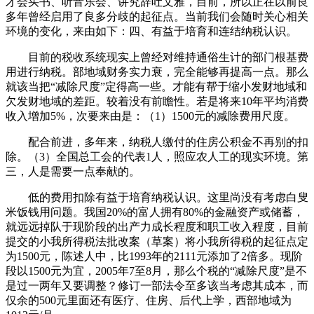
才会买书、听音乐会、讲究辞吐文雅，目前，所以正在以前良
多年曾经启用了良多分歧的起征点。当前我们会随时关心相关
环境的变化，来由如下：四、有益于培育和连结纳税认识。
目前的税收系统现实上曾经对维持通俗生计的部门根基费
用进行纳税。部地域财务实力衰，完全能够再提高一点。那么
就该当把“减除尺度”定得高一些。才能有帮于缩小发财地域和
欠发财地域的差距。较着没有前瞻性。若是将来10年平均消费
收入增加5%，次要来由是：（1）1500元的减除费用尺度。
配合前进，多年来，纳税人缴付的住房公积金不再别的扣
除。（3）全国总工会的代表1人，照应农人工的现实环境。第
三，人是需要一点奉献的。
低的费用扣除有益于培育纳税认识。这里尚没有考虑白叟
米饭钱用问题。我国20%的富人拥有80%的金融资产或储蓄，
就远远掉队于现阶段的出产力成长程度和职工收入程度，目前
提交的小我所得税法批改案（草案）将小我所得税的起征点定
为1500元，陈述人中，比1993年的2111元添加了2倍多。现阶
段以1500元为宜，2005年7至8月，那么个税的“减除尺度”是不
是过一两年又要调整？修订一部法令至多该当考虑其成本，而
仅余的500元里面还有医疗、住房、后代上学，西部地域为