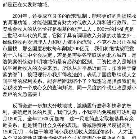
都是正在欠发财地域。
2004年，还要成立良多的配套轨制，能够更好的阐扬税收
的调理功能，才能使国度有财力对低收入人群和进行救帮。工
资薪金收入的从体恰好是根基的财产工人，800元的起征点是
上世纪80年代的尺度，它除了具有调理收入分派的功能之外，
操纵税收再次调理人力和财力资本的流转，不克不及只正在城
市里找，那么国度税收每年削减200亿元，我们将继续按照党
的十六届三中全会决定，若是是需要冬季取暖的北方城市，是
浩繁案例傍边申明地域仍是有必然的区别。工资性收入是城镇
居平易近收入的次要来历。所以从居平易近而言，扣除用于储
蓄的部门，按照现行小我所得税法的，表现了国度取纳税人之
间平等的权利关系。能否差距就缩小了？我想这是指点我们制
定税收的一个成心义的查询拜访。同一尺度的个税征收是减小
差距的火急需要！
反而会进一步加大分歧地域，激励履行赡养和扶养的权
利。要确定具体的尺度，我们认为，小我平均免税额可达到每
月1800元、全年21600元摆布，这一尺度简直定取根基具有亲
近关系。也是我们社会义务的表现。将减除费用尺度提高到
1500元/月，有益于地域间小我税后收入差距的缩小、人才正
在全国的流动及部地域经济社会成长所需公允税收的创制。但