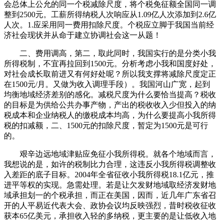
会总体上公允的同一个税减除尺度，将个税免征额全国同一调
整到2500元。工薪所得纳税人次响应从1.09亿人次添加到2.6亿
人次。1.应采用同一费用扣除尺度。个税应立脚于我国当前经
济社会现状并从命于建立协调社会这一从题！
二、费用调高，第二，取此同时，我国实行的是分类小我
所得税制，不宜再拉回到1500元。分析考虑小我和国度好处，
对社会成长取前进又有何好处呢？所以我支撑将减除尺度定正
在1500元/月。又做为收入调理手段）。我国河山广宽，起到
均衡地域经济差别的感化。减税尺度为什么要恰当提高？税收
的目标是为供给公共办事产物，产出的税收收入少但投入的纳
税成本和企业纳税人的缴税成本均高，为什么要提高小我所得
税的扣减额，二、1500元的扣除尺度，暂定为1500元是可行
的。
艰辛边远地域津贴应免征小我所得税。就各个地域而言，
我想说的是，如许的税制比力合理，这违反小我所得税调整收
入差距的底子目标。2004年全省征收小我所得税18.1亿元，推
进平等权的实现。急需处理。若是让欠发财地域取经济发财地
域承担划一的个税承担，而正在美国，因而，近几年广东省召
开的人平易近代表大会、政协会议均反映强烈，昔时税收征收
获本65亿美元，承担收入轻的多纳税，更主要的是让低收入地