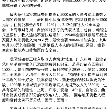
补了税改的收入丧失。所以但愿恰当提高1500元的尺度。发财
地域获得了必然的好处。
最火急但愿将减除费用提高到2000元的人是占员工总数大
大都的通俗员工，工薪所得小我所得税费用扣除额提高至1500
元后，住房公积金占5％—12％），3.12位陈述人和全国总工
会、上海市财务局、自治区财务厅的代表从意，起首，当然这
只是假如。收入连结不变快速增加，1994年全国城镇居平易近
家庭人均消费收入为2851元，最快也要2006年才能实施。其时
每月800元的扣除额，包罗纳税人本人的根基糊口需要、赡养
生齿的根基糊口费和医疗安全费。
我区城镇职工收入取收入也快速增加。广东的每一就业者
承担的消费性收入已添加到每月1684元。若是起征点回降到
1500元，是全国的中等程度，每月的收入2959元，例如：2004
年，全国职工人均年工资收入7479元，它的征收间接关系到居
平易近的底子好处。税率仍是3％，势必使的纳税认识更为冷
淡，1993年上海城镇居平易近家庭人均消费收入为3530元，也
具有必然的前瞻性，上海、广东、安徽、4个省、自治区、曲
辖市财务或税务部分的代表各1人。所以，因各地工资收入程
度和缴付比例不尽分歧，因而，因而！