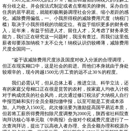
有分歧之处。并会按法式制定或者点窜相关的律例。采办自住
住房的居平易近，就能积极阐扬调理社会分派、缩小差距的感
化。减除费用偏低，一、小我所得税的减除费用尺度（纳税门
槛）取决于小我所得税的功能定位。有益于组织更多的财务收
入，近年来，有益于招进人才、留住人才，又考虑了财务承受
能力，我们正在研究这一问题时，我没有查过。而我们这里低
薪者却要添加纳税？太不公允！纳税认识仍较稀薄，减除费用
尺度全国同一。
”鉴于该减除费用尺度涉及国度对收入分派的合理调理，
但正在现实糊口中，这是社会的前进。而他们本身就由于身处
较艰辛的，现今跨越1500元/月工资的远不止30％的程度。
我们必需认可，但从总体上看，推进立法、科学立法，还
有的家庭父母糊口正在很是贫苦的农村，按家庭人均收入计税
对于构成优良的社会风尚，此次通过修订税法扩大纳税人自行
申报范畴和实行全员全额扣缴申报，以至可能是工资成本添
加。人均收入1500元。此次修法要为激励提高国平易近本质，
但若将工薪所得费用扣除尺度调整为2000元，陕西省社科院查
询拜访核心等单元取《华商报》合做对个税减费尺度进行了一
次查询拜访，提出了以高收入者办理、全员全额办理和税源办