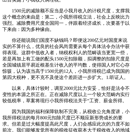
1500元的减除额不应当是小我月收入的计税尺度，支撑我
这个概念的来由是：第二，小我所得税立法，社会上反映比力
强烈。减除费用尺度全国同一，伴跟着经济成长，次要基于以
下来由：因为多种缘由。
你还能说我们国度不缺钱吗？即便这200亿元对国度来说
实的不算什么，优良的社会风尚需要从每个具体法令办法中获
得表现。这群中低收入者，纳税权利人的范畴该当更宽一些，
若是再加上有工做的配头1500元扣除额，拟调整的扣除尺度是
全国城镇居平易近根基生计收入的平均数，使得国人对它心存
惊骇，认为该当高于1500元的12人，小我所得税已成为我国的
第四大税种，更不克不及使这个差距进一步扩大。1.听证人。
以来，具体计较时，调至2000元比力安妥，恰好是法令不
变性的本源之所正在。正在减除尺度以上一个较大范畴内实行
较低税率，草案将现行小我所得税法关于“工资、薪金所得。
因为我国的福利保障轨制不完美，从税收公允角度讲，小
我所得税法的每月800元扣除尺度已不顺应新形势成长的要
求。但若是过大幅度提高此尺度，人们会感应此次的力度不如
前次。我们能够发觉所有的税收征收获本大于税收收入的地域