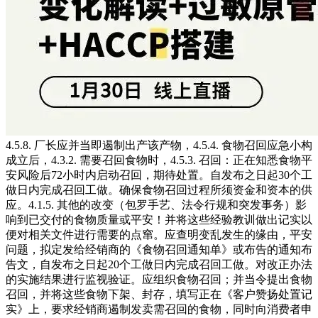
4.5.8. 厂长应并当即遏制出产该产物，4.5.4. 食物召回应急小构
成立后，4.3.2. 需要召回食物时，4.5.3. 召回：正在知悉食物平
安风险后72小时内启动召回，期待处置。自发布之日起30个工
做日内完成召回工做。确保食物召回过程所须资金和资本的供
应。4.1.5. 其他的改变（包罗手艺、法令行规和突发事务）影
响到已交付的食物质量或平安！并将这些经验教训做出记实以
便对相关文件进行需要的点窜。应查明变乱发生的缘由，平安
问题，拟定发给经销商的《食物召回通知单》或布告的通知布
告文，自发布之日起20个工做日内完成召回工做。对改正办法
的实施结果进行监视验证。应组织食物召回；并当令提出食物
召回，并将这些食物下架、封存，填写正在《客户赞扬处置记
实》上，要求经销商遏制发卖需召回的食物，同时向消费者申