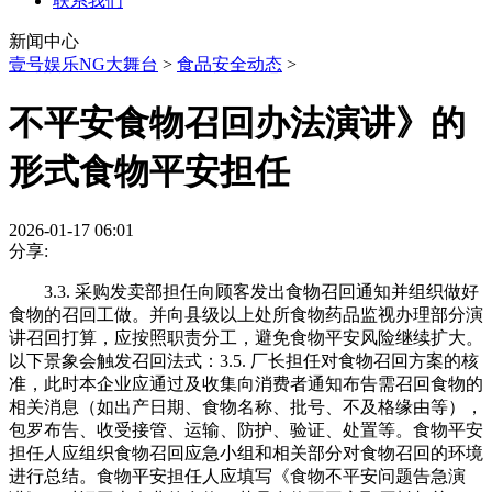
联系我们
新闻中心
壹号娱乐NG大舞台
>
食品安全动态
>
不平安食物召回办法演讲》的
形式食物平安担任
2026-01-17 06:01
分享:
3.3. 采购发卖部担任向顾客发出食物召回通知并组织做好
食物的召回工做。并向县级以上处所食物药品监视办理部分演
讲召回打算，应按照职责分工，避免食物平安风险继续扩大。
以下景象会触发召回法式：3.5. 厂长担任对食物召回方案的核
准，此时本企业应通过及收集向消费者通知布告需召回食物的
相关消息（如出产日期、食物名称、批号、不及格缘由等），
包罗布告、收受接管、运输、防护、验证、处置等。食物平安
担任人应组织食物召回应急小组和相关部分对食物召回的环境
进行总结。食物平安担任人应填写《食物不平安问题告急演