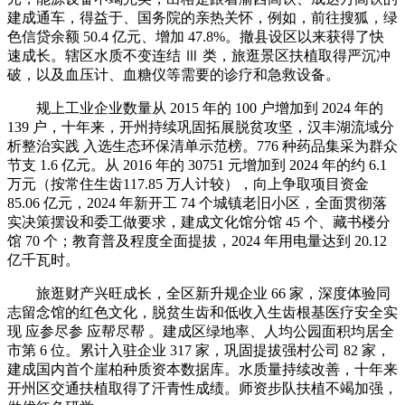
建成通车，得益于、国务院的亲热关怀，例如，前往搜狐，绿
色信贷余额 50.4 亿元、增加 47.8%。撤县设区以来获得了快
速成长。辖区水质不变连结 Ⅲ 类，旅逛景区扶植取得严沉冲
破，以及血压计、血糖仪等需要的诊疗和急救设备。
规上工业企业数量从 2015 年的 100 户增加到 2024 年的
139 户，十年来，开州持续巩固拓展脱贫攻坚，汉丰湖流域分
析整治实践 入选生态环保清单示范榜。776 种药品集采为群众
节支 1.6 亿元。从 2016 年的 30751 元增加到 2024 年的约 6.1
万元（按常住生齿117.85 万人计较），向上争取项目资金
85.06 亿元，2024 年新开工 74 个城镇老旧小区，全面贯彻落
实决策摆设和委工做要求，建成文化馆分馆 45 个、藏书楼分
馆 70 个；教育普及程度全面提拔，2024 年用电量达到 20.12
亿千瓦时。
旅逛财产兴旺成长，全区新升规企业 66 家，深度体验同
志留念馆的红色文化，脱贫生齿和低收入生齿根基医疗安全实
现 应参尽参 应帮尽帮 。建成区绿地率、人均公园面积均居全
市第 6 位。累计入驻企业 317 家，巩固提拔强村公司 82 家，
建成国内首个崖柏种质资本数据库。水质量持续改善，十年来
开州区交通扶植取得了汗青性成绩。师资步队扶植不竭加强，