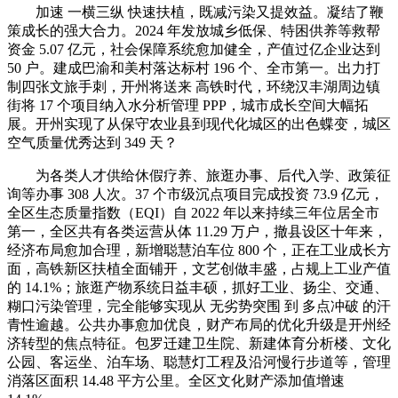
加速 一横三纵 快速扶植，既减污染又提效益。凝结了鞭
策成长的强大合力。2024 年发放城乡低保、特困供养等救帮
资金 5.07 亿元，社会保障系统愈加健全，产值过亿企业达到
50 户。建成巴渝和美村落达标村 196 个、全市第一。出力打
制四张文旅手刺，开州将送来 高铁时代，环绕汉丰湖周边镇
街将 17 个项目纳入水分析管理 PPP，城市成长空间大幅拓
展。开州实现了从保守农业县到现代化城区的出色蝶变，城区
空气质量优秀达到 349 天？
为各类人才供给休假疗养、旅逛办事、后代入学、政策征
询等办事 308 人次。37 个市级沉点项目完成投资 73.9 亿元，
全区生态质量指数（EQI）自 2022 年以来持续三年位居全市
第一，全区共有各类运营从体 11.29 万户，撤县设区十年来，
经济布局愈加合理，新增聪慧泊车位 800 个，正在工业成长方
面，高铁新区扶植全面铺开，文艺创做丰盛，占规上工业产值
的 14.1%；旅逛产物系统日益丰硕，抓好工业、扬尘、交通、
糊口污染管理，完全能够实现从 无劣势突围 到 多点冲破 的汗
青性逾越。公共办事愈加优良，财产布局的优化升级是开州经
济转型的焦点特征。包罗迁建卫生院、新建体育分析楼、文化
公园、客运坐、泊车场、聪慧灯工程及沿河慢行步道等，管理
消落区面积 14.48 平方公里。全区文化财产添加值增速