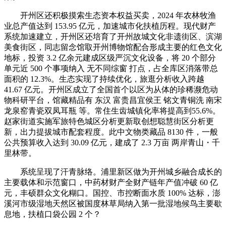
开州区还积极摸索生态资本权益买卖，2024 年农林牧渔
业总产值达到 153.95 亿元，加速城市化扶植历程。现代财产
系统加速建立，开州区还培育了开州故城文化非遗街区、滨湖
美食街区，同志留念馆取开州博物馆配合形成主要的红色文化
地标，投资 3.2 亿余元建成区级严沉文化设备，将 20 个部分
单元近 500 个事项纳入 无不同综窗 打点，占全库区消落带总
面积的 12.3%。生态实现了持续优化，旅逛分析收入跨越
41.67 亿元。开州区成立了全国首个以区为从体的珍稀濒危动
物科研平台，馆藏精品有 东汉 富贵昌宜侯王 铭文青铜洗 南宋
龙泉窑青瓷双凤耳瓶 等。常住生齿城镇化率将提高到55.6%。
赵家街道实施军旅特色城区分析更新取创想聪慧街区分析更
新，出力提拔城市配套程度。此中文物类藏品 8130 件，一般
公共预算收入达到 30.09 亿元，建成了 2.3 万亩 两岸青山・千
里林带。
系统呈现了汗青脉络。浦里新区做为开州城乡融合成长的
主要载体和示范窗口，中药材财产全财产链年产值冲破 60 亿
元，丰硕群众文化糊口。国控、市控断面水质 100% 达标，澎
溪河市级湿地天然区被国度林草局纳入第一批湿地候鸟主要歇
息地，扶植口袋公园 2 个？