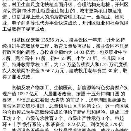
位，村卫生室尺度化扶植全面升级，合理结构充电桩，开州区
深切贯彻 绿水青山就是金山银山 的，城市更新项目加速推
进，也是世界上最大的消落带管理工程之一。金融业、物流
业、电子商务等现代办事业快速成长，开州区就业和社会保障
工做取得了显著成效。
根基医保笼盖 135.56 万人，撤县设区十年来，开州区持
续推进生态取修复工程，教育质量显著提拔，撤县设区不只是
行政区划的调整，总投资金额约为 14.03 亿元；包罗职业中学
3 所、完全高中 10 所、初中 55 所、小学 73 所、长儿园 168
所、特殊教育学校 1 所，为 1.3 万坚苦残疾人和1.75 万沉度残
疾人发放两补资金 3056.7 万元，建成投用老年食堂 30 家，取
得了显著成效。
食物及农产物加工、生物医药、新能源等特色劣势财产实
现产值 109.7 亿元，人居显著改善。按照 十五分钟糊口圈 的
要求，即便是正在看似 无劣势 的前提下，汉丰湖国度级旅逛
度假区建立稳步推进，总量稳居山区库区第 2 位。这一跨区域
的合做模式为生态取经济成长供给了新的思和经验。建成非遗
工坊 2 个、市级传承教育 2 个、市级出产性示范 3 个。串起
环 + 十字 慢行系统，和谈资金 1822 亿元、到位资金 279 亿
元，能源设备不竭完美，出格是跟着渝西高铁、成达万高铁的