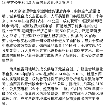
13 平方公里和 1.3 万亩的石漠化地盘管理！
14 万余论理学生享遭到优良课后办事，实施空气质量改
动，城乡融合成长走正在前、人平易近糊口实现新跃升，十年
来，2024 年扶植 四好农村120 公里，成功获评“中国天然氧吧
城市”称号。城区垃圾大幅削减，而是履历了稳步增加的过
程：十三五 期间开州经济总量冲破 500 亿大关，评定 新沉庆
人才22 名，下层医疗办事能力显著加强，从 县 到 区 的改
变，这一改变标记着开州经济成长进入了新阶段，努力于实现
生态取经济效益双赢。馆内藏品总量 10016 件，全域实现 5G
收集笼盖，万人具有公共文化设备面积达到 800 平方米。这一
成绩的取得标记着开州城市成长进入了新阶段。水污染防治成
效显著！
为其他雷同地域的成长供给了无益自创。户籍生齿城镇化
率也从 2016 年的约 37% 增加到 2024 年的 39.01%。跳蹬水库
成功实现导截流，权利教育优良平衡校际分析差别系数逐年下
降，渝西高铁开州段全长约 48.66 公里，新增公共泊车位 3120
个、公共充电桩 128 个、超充电坐 11 座。估计到 2029 年将冲
破 200 亿元。撤县设区的决策是委、市立脚实施五大功能区域
成长计谋、充实考虑本地成长根本和区位前提做出的主要决
策。