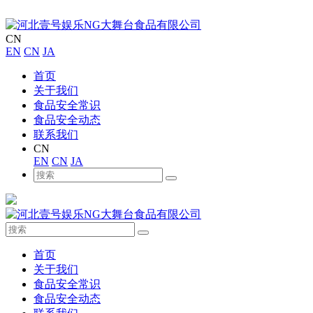
CN
EN
CN
JA
首页
关于我们
食品安全常识
食品安全动态
联系我们
CN
EN
CN
JA
首页
关于我们
食品安全常识
食品安全动态