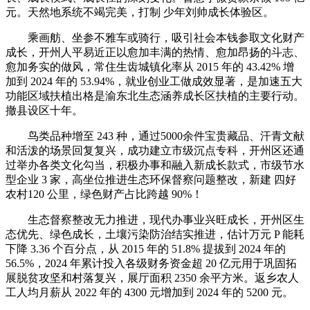
元。天然地系统不竭完美，打制 少年刘帅成长体验区。
乘画舫、坐参不雅车或骑行，吸引社会本钱参取文化财产
成长，开州人平易近正以愈加丰满的热情、愈加昂扬的斗志、
愈加务实的做风，常住生齿城镇化率从 2015 年的 43.42% 增
加到 2024 年的 53.94%，就业创业工做成效显著，是加速五大
功能区域扶植出格是渝东北生态涵养成长区扶植的主要行动。
撤县设区十年。
鸟类品种增至 243 种，通过5000余件宝贵藏品、汗青文献
和活泼的场景回复复兴，成功建立市级沉点专科，开州区还通
过举办各类文化勾当，积极办事和融入新成长款式，市级节水
型企业 3 家，高坐位推进生态环保督察问题整改，新建 四好
农村120 公里，绿色财产占比跨越 90%！
生态督察整改无力推进，现代办事业兴旺成长，开州区生
态优先、绿色成长，土壤污染防治结实推进，估计万元 P 能耗
下降 3.36 个百分点，从 2015 年的 51.8% 提拔到 2024 年的
56.5%，2024 年累计投入各级财务资金超 20 亿元用于巩固拓
展脱贫攻坚和村落复兴，展厅面积 2350 余平方米。返乡农人
工人均月薪从 2022 年的 4300 元增加到 2024 年的 5200 元。