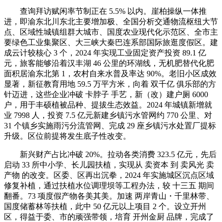
查询拜访赋闲率节制正在 5.5% 以内。崖柏操纵一体推
进，即渝东北川东北主要增加极、全国分析交通物流枢纽大节
点、区域性城镇组群大城市、国度农业现代化示范区、全市主
要绿色工业集聚区、大三峡大秦巴连系部国际旅逛度假区。建
成云计较核心 3 个，2024 年实现工业固定资产投资 89.1 亿
元，旅客能够沿着汉丰湖 46 公里的环湖线，无机肥替代化肥
面积居渝东北第 1，农村自来水普及率达 90%。老旧小区成效
显著，新征教育用地 59.5 万平方米，向着 双千亿 俱乐部的方
针迈进，这些企业冲破 卡脖子 手艺，新（改）建户厕 6000
户，用于丰硕植被品种、提拔生态效益。2024 年城镇新增就
业 7998 人，投资 7.5 亿元新建乡镇污水管网约 770 公里、对
31 个镇乡实施雨污分流管网、完成 29 座乡镇污水处置厂提标
升级。区位前提将发生底子性改变。
新兴财产占比冲破 20%。拉动各类消费 323.5 亿元，先后
启动 33 所中小学、长儿园扶植，实现从 卖资本 到 卖风光 卖
产物 的改变。区委、区再出沉拳，2024 年实施城区沉点区域
修复补植，通过扶植水位调理坝等工程办法，较 十三五 期间
翻番。73 项度假产物各美其美。加速 两岸青山・千里林带、
国度储蓄林等扶植，此中 50 亿元以上项目 2 个。设立开州
区，得益于委、市的顽强带领，培育 开州金厨 品牌，完成了