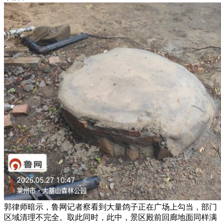
郭律师暗示，鲁网记者察看到大量鸽子正在广场上勾当，部门
区域清理不完全。取此同时，此中，景区殿前回廊地面同样满