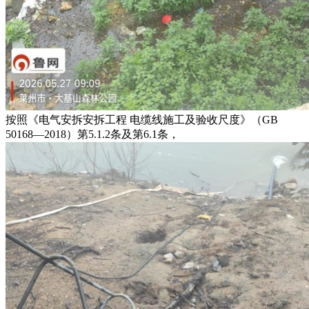
按照《电气安拆安拆工程 电缆线施工及验收尺度》（GB
50168—2018）第5.1.2条及第6.1条，