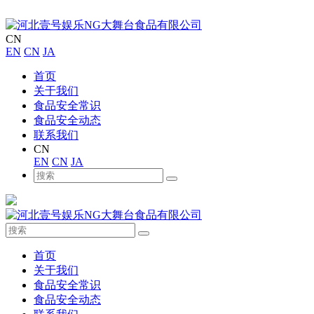
CN
EN
CN
JA
首页
关于我们
食品安全常识
食品安全动态
联系我们
CN
EN
CN
JA
首页
关于我们
食品安全常识
食品安全动态