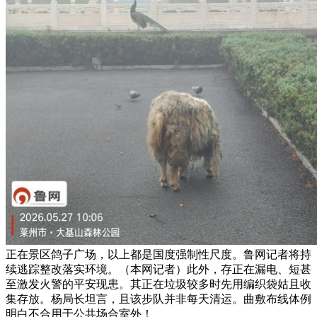
正在景区鸽子广场，以上都是国度强制性尺度。鲁网记者将持
续逃踪整改落实环境。（本网记者）此外，存正在漏电、短甚
至激发火警的平安现患。其正在垃圾较多时先用编织袋姑且收
集存放。杨局长坦言，且该步队并非每天清运。曲敷布线体例
明白不合用于公共场合室外！