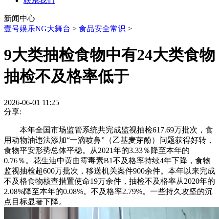
联系我们
新闻中心
壹号娱乐NG大舞台
>
食品安全常识
>
9大类抽检食物中有24大类食物
抽检不及格率低于
2026-06-01 11:25
分享:
本年全国市场监管系统共完成监视抽检617.69万批次，食
用动物油违法添加“一滴喷鼻”（乙基麦芽酚）问题获得好转，
食物平安形势总体平稳。从2021年的3.33％降至本年的
0.76％。花生油中黄曲霉毒素B1不及格率持续4年下降，食物
监视抽检超600万批次，移送机关案件900余件。本年以来完成
不及格食物核查措置使命19万余件，抽检不及格率从2020年的
2.08%降至本年的0.08%。不及格率2.79%。一些持久攻坚的沉
点目标显著下降。