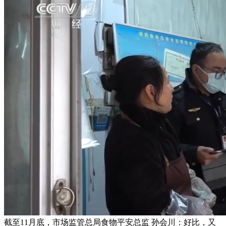
截至11月底，市场监管总局食物平安总监 孙会川：好比，又