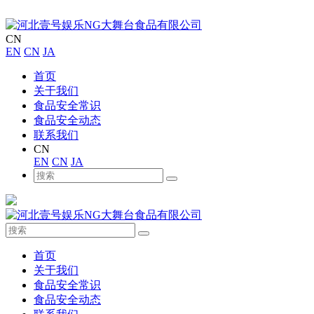
CN
EN
CN
JA
首页
关于我们
食品安全常识
食品安全动态
联系我们
CN
EN
CN
JA
首页
关于我们
食品安全常识
食品安全动态