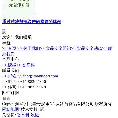
通过精准帮扶取严酷监管的体例
欢迎与我们联系
导航
>> 首页
>> 关于我们
>> 食品安全常识
>> 食品安全动态
>> 联
系我们
产品中心
>> 辣椒
>> 香辛料
联系我们
>> 邮箱: yuanpq@hbhtfood.com
>> 电话: 0311 8830 4366
>> 传真: 0311 8833 9978
邮件订阅
Copyright © 河北壹号娱乐NG大舞台食品有限公司 版权所有 |
网站地图
| 技术支持:
关键词:
香辛料
辣椒