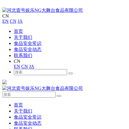
CN
EN
CN
JA
首页
关于我们
食品安全常识
食品安全动态
联系我们
CN
EN
CN
JA
首页
关于我们
食品安全常识
食品安全动态