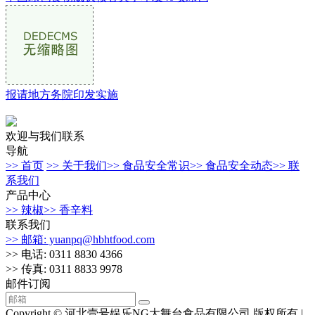
报请地方务院印发实施
欢迎与我们联系
导航
>> 首页
>> 关于我们
>> 食品安全常识
>> 食品安全动态
>> 联
系我们
产品中心
>> 辣椒
>> 香辛料
联系我们
>> 邮箱: yuanpq@hbhtfood.com
>> 电话: 0311 8830 4366
>> 传真: 0311 8833 9978
邮件订阅
Copyright © 河北壹号娱乐NG大舞台食品有限公司 版权所有 |