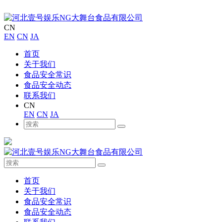
CN
EN
CN
JA
首页
关于我们
食品安全常识
食品安全动态
联系我们
CN
EN
CN
JA
首页
关于我们
食品安全常识
食品安全动态