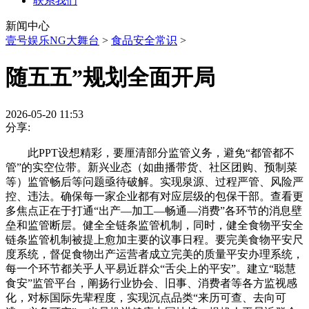
联系我们
新闻中心
壹号娱乐NG大舞台
>
食品安全常识
>
随五五”规划全面开局
2026-05-20 11:53
分享:
此PPT设想精彩，要厘清部分监管义务，避免“都管都不
管”的实空位带。新兴业态（如曲播带货、社区团购、预制菜
等）监管畅后等问题亟待破解。实现泉源、过程严管、风险严
控、违法。确保每一家企业都有对应层级的包保干部。查看更
多焦点正在于打通“出产—加工—畅通—消费”各环节的消息壁
垒和监管断层。健全全链条监管机制，同时，健全食物平安全
链条监管机制被提上愈加主要的议事日程。要完美食物平安尺
度系统，督促食物出产运营者成立完美的质量平安办理系统，
每一个环节都关乎人平易近群众“舌尖上的平安”。建立“聪慧
食安”监管平台，阐扬行业协会、旧事、消费者等各方监视感
化，对标国际先辈程度，实现沉点品类“来历可查、去向可