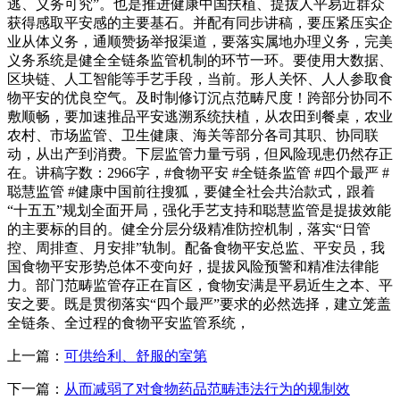
逃、义务可究”。也是推进健康中国扶植、提拔人平易近群众
获得感取平安感的主要基石。并配有同步讲稿，要压紧压实企
业从体义务，通顺赞扬举报渠道，要落实属地办理义务，完美
义务系统是健全全链条监管机制的环节一环。要使用大数据、
区块链、人工智能等手艺手段，当前。形人关怀、人人参取食
物平安的优良空气。及时制修订沉点范畴尺度！跨部分协同不
敷顺畅，要加速推品平安逃溯系统扶植，从农田到餐桌，农业
农村、市场监管、卫生健康、海关等部分各司其职、协同联
动，从出产到消费。下层监管力量亏弱，但风险现患仍然存正
在。讲稿字数：2966字，#食物平安 #全链条监管 #四个最严 #
聪慧监管 #健康中国前往搜狐，要健全社会共治款式，跟着
“十五五”规划全面开局，强化手艺支持和聪慧监管是提拔效能
的主要标的目的。健全分层分级精准防控机制，落实“日管
控、周排查、月安排”轨制。配备食物平安总监、平安员，我
国食物平安形势总体不变向好，提拔风险预警和精准法律能
力。部门范畴监管存正在盲区，食物安满是平易近生之本、平
安之要。既是贯彻落实“四个最严”要求的必然选择，建立笼盖
全链条、全过程的食物平安监管系统，
上一篇：
可供给利、舒服的室第
下一篇：
从而减弱了对食物药品范畴违法行为的规制效