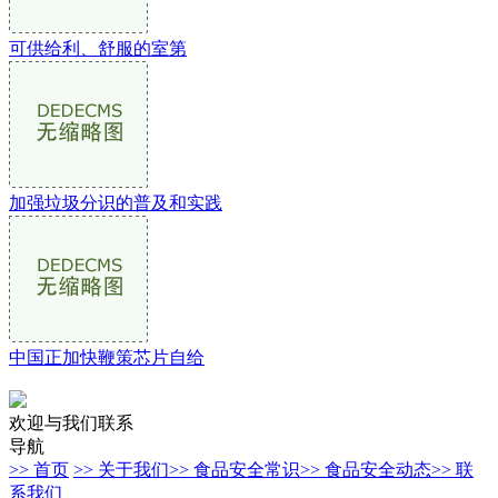
可供给利、舒服的室第
加强垃圾分识的普及和实践
中国正加快鞭策芯片自给
欢迎与我们联系
导航
>> 首页
>> 关于我们
>> 食品安全常识
>> 食品安全动态
>> 联
系我们