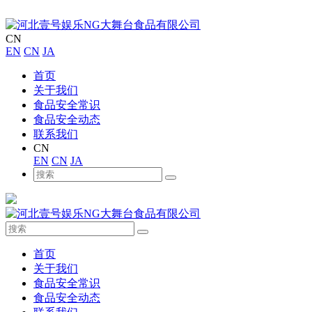
CN
EN
CN
JA
首页
关于我们
食品安全常识
食品安全动态
联系我们
CN
EN
CN
JA
首页
关于我们
食品安全常识
食品安全动态