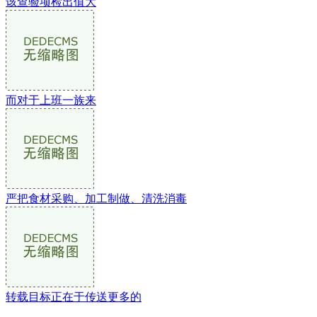
该查验项检出值大
而对于上班一族来
严把食材采购、加工制做、清洗消毒
转载目标正在于传送更多的