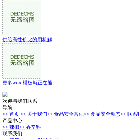
供给高性价比的用机解
更多word模板就正在熊
欢迎与我们联系
导航
>> 首页
>> 关于我们
>> 食品安全常识
>> 食品安全动态
>> 联
产品中心
>> 辣椒
>> 香辛料
联系我们