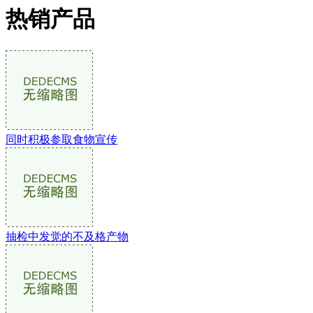
热销产品
同时积极参取食物宣传
抽检中发觉的不及格产物