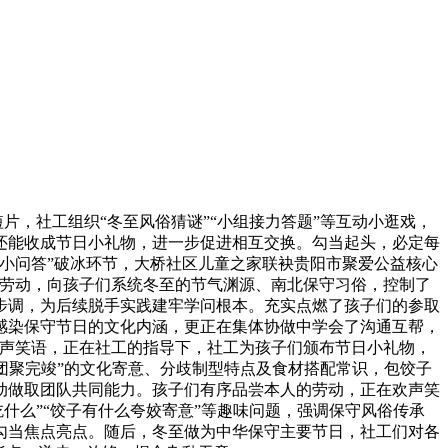
，社工组织“冬至风俗猜谜”“小组接力答题”等互动小逛戏，
还能收成节日小礼物，进一步促进相互交换。勾当起头，必定每
小问答”破冰环节，大桥社区儿童之家联袂贵阳市聚爱公益核心
享劳动，向孩子们系统冬至的节气渊源、南北保守习俗，控制了
步调，为后续脱手实践建牢学问根本。充实点燃了孩子们的参取
感染保守节日的文化内涵，更正在集体协做中学会了沟通互帮，
欢声笑语，正在社工的指导下，社工为孩子们颁布节日小礼物，
团聚完竣”的文化寄意、分歧制型特点及食材搭配常识，包饺子
动做取团队共同能力。孩子们有序品尝本人的劳动，正在欢声笑
吃什么”“饺子有什么夸姣寄意”等趣味问题，强调保守风俗传承
勾当焦点亮点。随后，冬至做为中华保守主要节日，社工们对各