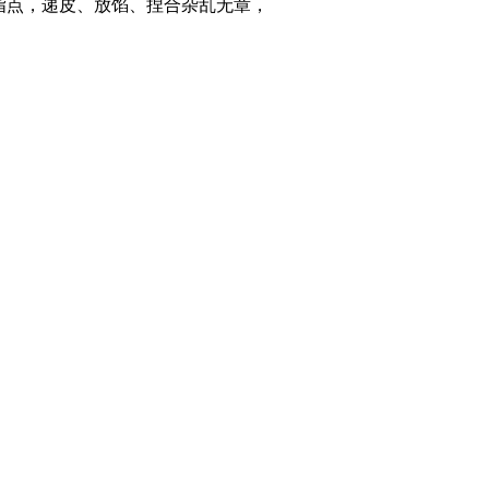
指点，递皮、放馅、捏合杂乱无章，