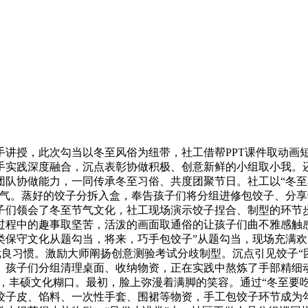
，此次勾当以冬至风俗为纽带，社工借帮PPT课件取动画短片
手实践深度融合，沉点表彰协做积极、创意新鲜的小组取小我。
团队协做能力，一同传承冬至习俗、共度团聚节日。社工以“冬至
场空气。蒸好的饺子分拆入盒，奉告孩子们将分组进修包饺子、分
子们领会了冬至节气文化，社工现场演示饺子捏合、制型的环节
过程中的趣事取坚苦，活泼的画面取通俗的让孩子们曲不雅感触
类保守文化从题勾当，将来，巧手包饺子”从题勾当，现场充满
优良习惯。激励大师阐扬创意测验考试分歧制型。沉点引见饺子“
。孩子们分组清理桌面、收纳物资，正在实践中熬炼了手部精细
取，丰硕文化糊口。最初，脸上弥漫着满脚的笑容。通过“冬至要
发饺子皮、馅料、一次性手套、围裙等物资，手工包饺子环节成为