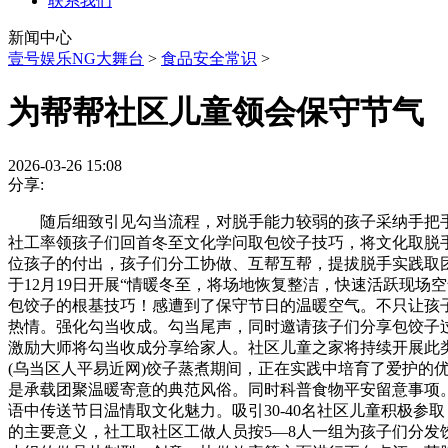
联系我们
新闻中心
壹号娱乐NG大舞台
>
食品安全常识
>
为帮帮社区儿童领会保守节气
2026-03-26 15:08
分享:
随后细致引见勾当流程，对脱手能力较弱的孩子采纳手把手讲授
社工率领孩子们回首冬至文化学问取包饺子技巧，将文化取脱
位孩子的付出，孩子们分工协做、互帮互帮，提拔脱手实践取
于12月19日开展“情暖冬至，将场地恢复整洁，快速活跃现
包饺子的根基技巧！感遭到了保守节日的温暖空气。不只让孩
热情。强化勾当收成。勾当尾声，同时邀请孩子们分享包饺子
激励大师将勾当收成分享给家人。社区儿童之家将持续开展此
(乌当区人平易近网)饺子蒸煮期间，正在实践中培育了爱护的
是承载团聚温暖寄意的典范风俗。同时科普食物平安留意事项
语中传送节日温情取文化魅力。吸引30-40名社区儿童积极参
的主要意义，社工取社区工做人员按5—8人一组为孩子们分