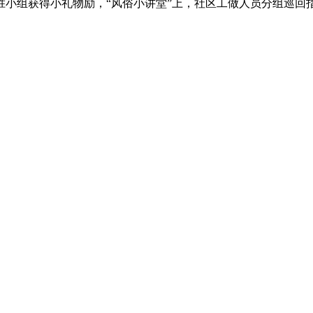
胜小组获得小礼物励，“风俗小讲堂”上，社区工做人员分组巡回