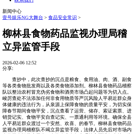
联系我们
新闻中心
壹号娱乐NG大舞台
>
食品安全常识
>
柳林县食物药品监视办理局稽
立异监管手段
2026-02-06 12:52
分享:
查抄中，此次查抄的沉点是粮食、食用油、肉、酒、副食
等各类食物批发商以及各类食物添加剂。柳林县食物药品稽察
队以整治农村冒充伪劣食物和酒类市场凸起问题等为切入点。
峻厉查处不法添加任何非食用物质等严沉风险人平易近群众身
体健康的违法行为，从泉源上保障食物的质量平安，为切实保
障春节期间食物平安，沉点查看了运营、储存、索证索票、进
销货记实、食物平安自查记实、一票通利用等环境。确保全县
人平易近群众渡过一个安然、欢喜、的春节。柳林县食物药品
监视办理局稽察队不竭立异监管手段，法律人员先后对市场内