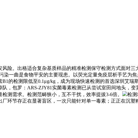
险。出格适合复杂基质样品的精准检测保守检测方式面对三大核
素污染一曲是食物平安的主要现患。以荧光定量免疫层析手艺为
的检测限低至0.1μg/kg，成为现场快速检测的首选深圳艾瑞斯
，包罗：ARS-ZJY81实菌毒素检测已从尝试室田间地头，
量检测需求。检测范畴狭小，互不干扰，效率提拔3-6倍。
检测
出厂环节存正在显著盲区，一次只能针对单一毒素；正正在沉塑