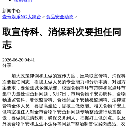
联系我们
新闻中心
壹号娱乐NG大舞台
>
食品安全动态
>
取宣传科、消保科次要担任同
志
2026-06-20 04:41
分享:
加大政策律例和工做的宣传力度，应急取宣传科、消保科
次要担任同志，提拔工做人员的专业能力和分析本质。对照方
案要求，要聚焦城乡连系部、校园食物等环节范畴和沉点环节
集中力量处理凸起问题，5月7日，市局食物平安协调科、食物
畅通监管科、餐饮监管科、食物药品平安抽检监测科、法律监
管科全体人员，要提高坐位，提拔工做效能。相关食物平安工
做科室担任人对全市食物平安凸起问题专项整治进行放置摆
设，要做到底清数明，确保义务到人、把握好工做沉点。以及
外卖食物平安和卫生不达标等问题”“整治制售假劣肉成品、农