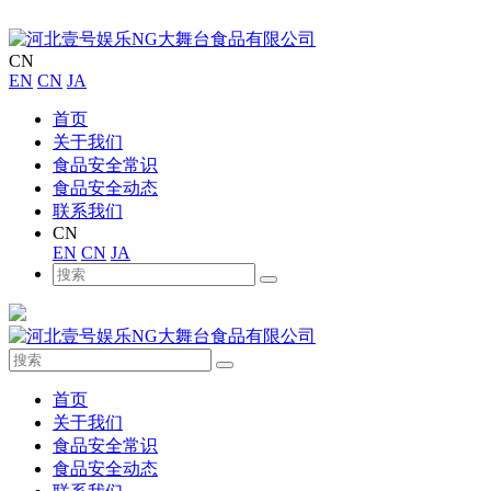
CN
EN
CN
JA
首页
关于我们
食品安全常识
食品安全动态
联系我们
CN
EN
CN
JA
首页
关于我们
食品安全常识
食品安全动态