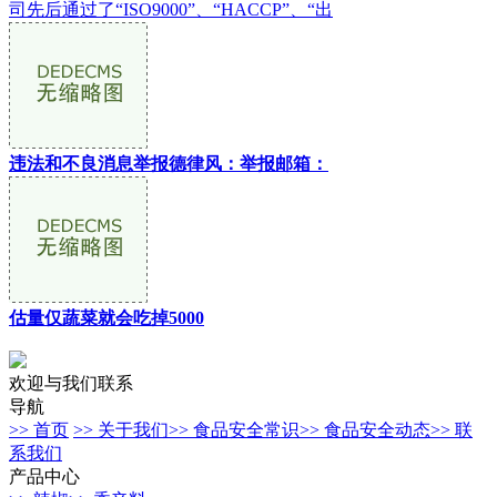
司先后通过了“ISO9000”、“HACCP”、“出
违法和不良消息举报德律风：举报邮箱：
估量仅蔬菜就会吃掉5000
欢迎与我们联系
导航
>> 首页
>> 关于我们
>> 食品安全常识
>> 食品安全动态
>> 联
系我们
产品中心