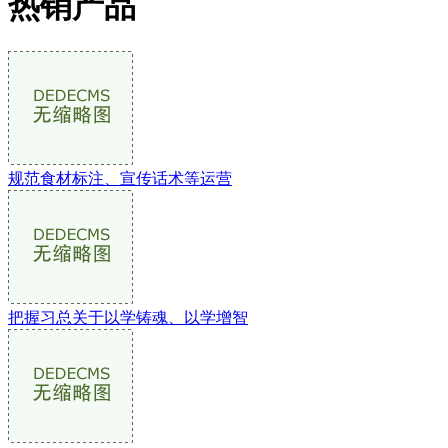
热销产品
规范食材标注、宣传话术等运营
把握习总关于以学铸魂、以学增智