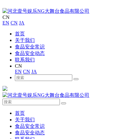
CN
EN
CN
JA
首页
关于我们
食品安全常识
食品安全动态
联系我们
CN
EN
CN
JA
首页
关于我们
食品安全常识
食品安全动态