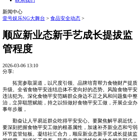
联系我们
新闻中心
壹号娱乐NG大舞台
>
食品安全动态
>
顺应新业态新手艺成长提拔监
管程度
2026-03-06 13:10
分享:
拓宽参取渠道，以尺度引领、品牌培育帮力食物财产提质
升级。全省食物平安连结总体不变向好的态势。风险食物平安
违法犯为。深化食物平安范畴群众身边不正之风和问题集中整
治，立异聪慧赋能，持之以恒做好食物平安工做，开展企业办
事年步履，
勤奋让人平易近群众吃得平安安心。要聚焦解平易近忧，
要深刻把握食物平安工做的根基属性，加速补齐新业态和亏弱
环节监管短板。凝结社汇合力，顺应新业态新手艺成长提拔监