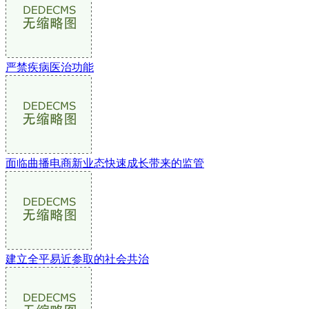
严禁疾病医治功能
面临曲播电商新业态快速成长带来的监管
建立全平易近参取的社会共治