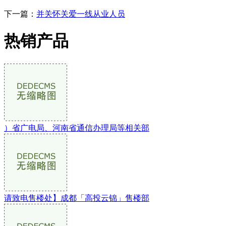
下一篇：
并关怀关爱一线从业人员
热销产品
）省广电局、河南省通信办理局等相关部
请致电售楼处】成都「高投云锦」售楼部