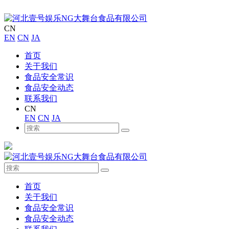
CN
EN
CN
JA
首页
关于我们
食品安全常识
食品安全动态
联系我们
CN
EN
CN
JA
首页
关于我们
食品安全常识
食品安全动态