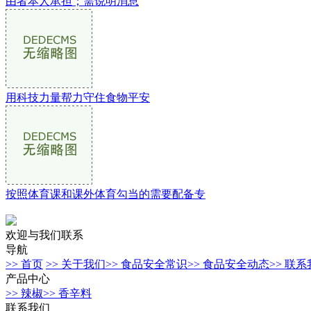
由者本人承担；需说明消息
用科技力量帮力守住食物平安
按照体育课和课外体育勾当的需要配备专
欢迎与我们联系
导航
>> 首页
>> 关于我们
>> 食品安全常识
>> 食品安全动态
>> 联
产品中心
>> 辣椒
>> 香辛料
联系我们