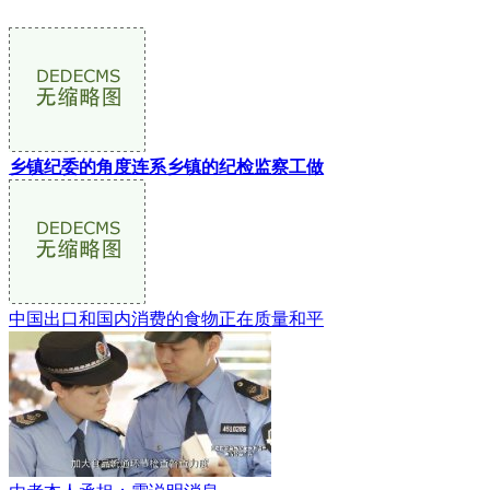
乡镇纪委的角度连系乡镇的纪检监察工做
中国出口和国内消费的食物正在质量和平