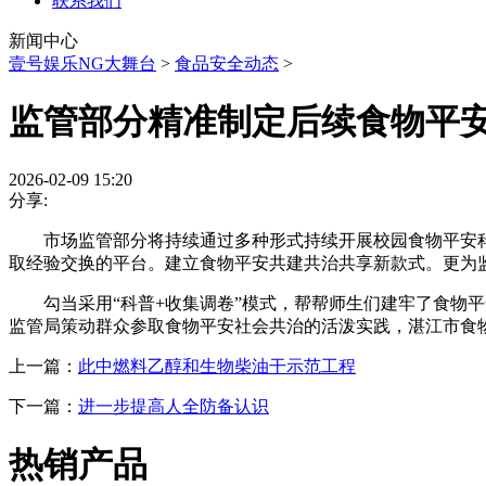
联系我们
新闻中心
壹号娱乐NG大舞台
>
食品安全动态
>
监管部分精准制定后续食物平
2026-02-09 15:20
分享:
市场监管部分将持续通过多种形式持续开展校园食物平安科
取经验交换的平台。建立食物平安共建共治共享新款式。更为
勾当采用“科普+收集调卷”模式，帮帮师生们建牢了食物平安
监管局策动群众参取食物平安社会共治的活泼实践，湛江市食
上一篇：
此中燃料乙醇和生物柴油干示范工程
下一篇：
进一步提高人全防备认识
热销产品