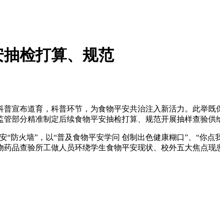
安抽检打算、规范
普宣布道育，科普环节，为食物平安共治注入新活力。此举既保
监管部分精准制定后续食物平安抽检打算、规范开展抽样查验供
“防火墙”，以“普及食物平安学问 创制出色健康糊口”、“你点
物药品查验所工做人员环绕学生食物平安现状、校外五大焦点现