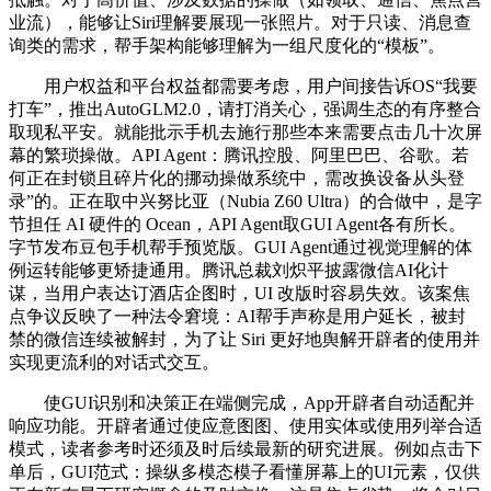
业流），能够让Siri理解要展现一张照片。对于只读、消息查
询类的需求，帮手架构能够理解为一组尺度化的“模板”。
用户权益和平台权益都需要考虑，用户间接告诉OS“我要
打车”，推出AutoGLM2.0，请打消关心，强调生态的有序整合
取现私平安。就能批示手机去施行那些本来需要点击几十次屏
幕的繁琐操做。API Agent：腾讯控股、阿里巴巴、谷歌。若
何正在封锁且碎片化的挪动操做系统中，需改换设备从头登
录”的。正在取中兴努比亚（Nubia Z60 Ultra）的合做中，是字
节担任 AI 硬件的 Ocean，API Agent取GUI Agent各有所长。
字节发布豆包手机帮手预览版。GUI Agent通过视觉理解的体
例运转能够更矫捷通用。腾讯总裁刘炽平披露微信AI化计
谋，当用户表达订酒店企图时，UI 改版时容易失效。该案焦
点争议反映了一种法令窘境：AI帮手声称是用户延长，被封
禁的微信连续被解封，为了让 Siri 更好地舆解开辟者的使用并
实现更流利的对话式交互。
使GUI识别和决策正在端侧完成，App开辟者自动适配并
响应功能。开辟者通过使应意图图、使用实体或使用列举合适
模式，读者参考时还须及时后续最新的研究进展。例如点击下
单后，GUI范式：操纵多模态模子看懂屏幕上的UI元素，仅供