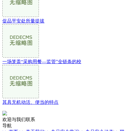
促品平安处所量提拔
一场笼盖“采购用餐—监管”全链条的校
其具无机动活、便当的特点
欢迎与我们联系
导航