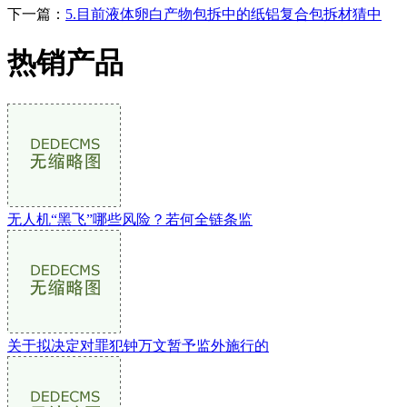
下一篇：
5.目前液体卵白产物包拆中的纸铝复合包拆材猜中
热销产品
无人机“黑飞”哪些风险？若何全链条监
关于拟决定对罪犯钟万文暂予监外施行的