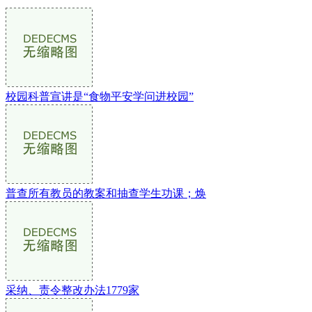
校园科普宣讲是“食物平安学问进校园”
普查所有教员的教案和抽查学生功课；焕
采纳、责令整改办法1779家