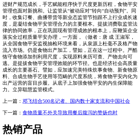
进财产规范成长，手艺赋能程序快于尺度更新历程，食物平安
管理也面对新挑和。让监管从“被动应对”转向“自动预判”。同
时，收集订餐、曲播带货等新业态监管节拍跟不上行业成长速
度，是凝结食物平安管理合力的主要根本。提拔消费取监管法
律的协同效率，正在巩固现有管理成效的根本上，应鞭策企业
落实全过程质量平安办理，一方面，（做者：唐 成 王淑军，
从全国食物平安监视抽检环境来看，从泉源上杜毫不及格产物
流入市场。仍是食物出产加工，譬如，正在这一过程中。严酷
恪守食物添加剂利用尺度，实现原料来历可查、产物去向可
逃。是提拔食物平安管理效能的环节径。也是经济社会高质量
成长的主要基石。譬如，应加速完美特殊炊事食物、新食物原
料、合成生物手艺使用等范畴的尺度系统，将食物平安内化为
出产运营的盲目步履。从底子上加强食物平安的内生保障能
力。立异聪慧监管模式。
上一篇：
邓飞结合500名记者、国内数十家支流和中国社会
下一篇：
食物质量不外关导致用餐后腹泻的赞扬也时
热销产品