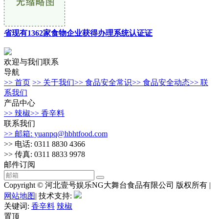
省现有1362家食物企业获得办理系统认证证
欢迎与我们联系
导航
>> 首页
>> 关于我们
>> 食品安全常识
>> 食品安全动态
>> 联
系我们
产品中心
>> 辣椒
>> 香辛料
联系我们
>> 邮箱: yuanpq@hbhtfood.com
>> 电话: 0311 8830 4366
>> 传真: 0311 8833 9978
邮件订阅
Copyright © 河北壹号娱乐NG大舞台食品有限公司 版权所有 |
网站地图
| 技术支持:
关键词:
香辛料
辣椒
置顶