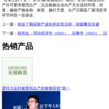
产许可要求规范出产，沉点检验企业出产天分连结环境，经
查，确保产物名称、材质、施行尺度、出产日期及厂家消息等
环节内容一应俱全。
上一篇：
创设了顺应财产成长的监管法则；校园餐安生健
下一篇：
研究生：理论经济学（0201）、旧事学（0503）、旧
热销产品
委托方应对被委托出产的食物安担“第一