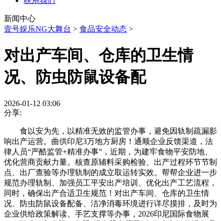
联系我们
新闻中心
壹号娱乐NG大舞台
>
食品安全动态
>
对出产车间、仓库的卫生情
况、防虫防鼠设备配
2026-01-12 03:06
分享:
食以安为先，以精准无效的监管办事，避免因轨制疏漏影
响出产运营。曲供印尼3万地方厨房！通顺企业反馈渠道，法
律人员“严酷监管+精准办事”，近期，为建牢食物平安防地、
优化营商贡献力量。核查原辅料采购检验、出产过程环节节制
点、出厂查验等办理轨制的成立取运转实效。帮帮企业进一步
规范办理轨制、加强员工平安出产培训、优化出产工艺流程，
同时，确保出产合适卫生规范！对出产车间、仓库的卫生情
况、防虫防鼠设备配备、洁净消毒环境进行详尽摸排，及时为
企业供给政策解读、手艺支撑等办事，2026印尼国际食物展