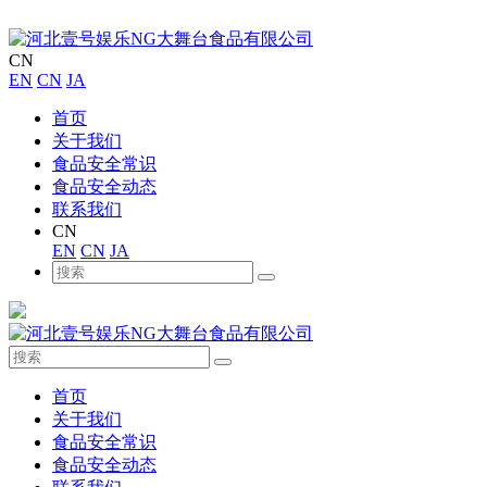
CN
EN
CN
JA
首页
关于我们
食品安全常识
食品安全动态
联系我们
CN
EN
CN
JA
首页
关于我们
食品安全常识
食品安全动态