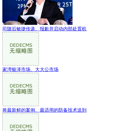
司随后敏捷传递、报歉并启动内部处置机
家湾银泽市场、大大公市场
将最新鲜的案例、最适用的防备技术送到